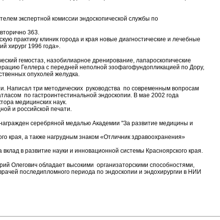
ателем экспертной комиссии эндоскопической службы по
вторично 363.
кую практику клиник города и края новые диагностические и лечебные
й хирург 1996 года».
ческий гемостаз, назобилиарное дренирование, лапароскопические
перацию Геллера с передней неполной эзофагофундопликацией по Дору,
ственных опухолей желудка.
ти. Написал три методических руководства по современным вопросам
тласом по гастроинтестинальной эндоскопии. В мае 2002 года
тора медицинских наук.
ной и российской печати.
 награжден серебряной медалью Академии "За развитие медицины и
го края, а также нагрудным знаком «Отличник здравоохранения»
 вклад в развитие науки и инновационной системы Красноярского края.
ерий Олегович обладает высокими организаторскими способностями,
 врачей последипломного периода по эндоскопии и эндохирургии в НИИ