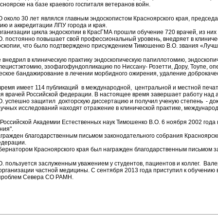
расноярске на базе краевого госпиталя ветеранов войн.
 около 30 лет являлся главным эндоскопистом Красноярского края, председ
ю и аккредитации ЛПУ города и края.
ганизации цикла эндоскопии в КрасГМА прошли обучение 720 врачей, из них 
. постоянно повышает свой профессиональный уровень, внедряет в клиничес
скопии, что было подтверждено присуждением Тимошенко В.О. звания «Лучши
 внедрил в клиническую практику эндоскопическую папиллотомию, эндоскопи
лецистэктомию, эзофагофундопликацию по Ниссану- Розетти, Дору, Тоупе, о
еское бандажирование в лечении морбидного ожирения, удаление доброкаче
время имеет 114 публикаций в международной, центральной и местной печа
я врачей Российской федерации. В настоящее время завершает работу над а
. успешно защитил докторскую диссертацию и получил ученую степень - док
учных исследований находят отражение в клинической практике, международ
Российской Академии Естественных наук Тимошенко В.О. 6 ноября 2002 года
ния".
агражден благодарственным письмом законодательного собрания Красноярско
едерации.
убернатором Красноярского края был награжден благодарственным письмом за
. пользуется заслуженным уважением у студентов, пациентов и коллег. Вал
организации частной медицины. С сентября 2013 года приступил к обучению
проблем Севера СО РАМН.