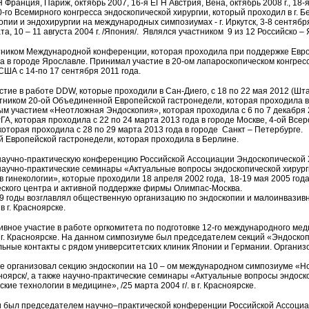
Н Франция, Париж, октябрь 2007, 16-я ЕГН Австрия, Вена, октябрь 2008 г., 18-
-го Всемирного конгресса эндоскопической хирургии, который проходил в г. 
пии и эндохирургии на международных симпозиумах - г. Иркутск, 3-8 сентября 19
гата, 10 – 11 августа 2004 г. /Япония/. Являлся участником 9 из 12 Российско
тником Международной конференции, которая проходила при поддержке Евро
а в городе Ярославле. Принимал участие в 20-ом лапароскопическом конгресс
ША с 14-по 17 сентября 2011 года.
тие в работе DDW, которые проходили в Сан-Диего, с 18 по 22 мая 2012 (Шта
ником 20-ой Объединенной Европейской гастронедели, которая проходила в Ам
 участием «Неотложная Эндоскопия», которая проходила с 6 по 7 декабря 2
ГА, которая проходила с 22 по 24 марта 2013 года в городе Москве, 4-ой В
которая проходила с 28 по 29 марта 2013 года в городе Санкт – Петербурге. 
 Европейской гастронедели, которая проходила в Берлине.
аучно-практическую конференцию Российской Ассоциации Эндоскопической Хир
научно-практические семинары «Актуальные вопросы эндоскопической хирург
в гинекологии», которые проходили 18 апреля 2002 года, 18-19 мая 2005 года
еского центра и активной поддержке фирмы Олимпас-Москва.
9 годы возглавлял общественную организацию по эндоскопии и малоинвазивно
 г. Красноярске.
вное участие в работе оргкомитета по подготовке 12-го международного мед
 г. Красноярске. На данном симпозиуме был председателем секций «Эндоско
ные контакты с рядом университетских клиник Японии и Германии. Организо
е организовал секцию эндоскопии на 10 – ом международном симпозиуме «Нов
расноярск/, а также научно-практические семинары «Актуальные вопросы эндоскоп
кие технологии в медицине», /25 марта 2004 г/. в г. Красноярске.
 был председателем научно–практической конференции Российской Ассоциаци