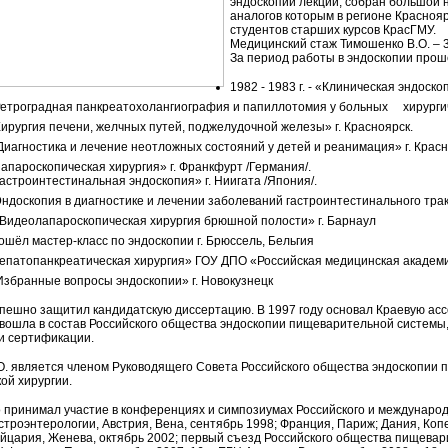
эндоскопии лекции, собран большой 
аналогов которым в регионе Краснояр
студентов старших курсов КрасГМУ.
Медицинский стаж Тимошенко В.О. – 3
За период работы в эндоскопии прош
1982 - 1983 г. - «Клиническая эндоско
«Ретроградная панкреатохолангиография и папиллотомия у больных хирургич
«Хирургия печени, желчных путей, поджелудочной железы» г. Красноярск.
« Диагностика и лечение неотложных состояний у детей и реанимация» г. Красн
«Лапароскопическая хирургия» г. Франкфурт /Германия/.
«Гастроинтестинальная эндоскопия» г. Ниигата /Япония/.
«Эндоскопия в диагностике и лечении заболеваний гастроинтестинального трак
 «Видеолапароскопическая хирургия брюшной полости» г. Барнаул
рошёл мастер-класс по эндоскопии г. Брюссель, Бельгия
«Гепатопанкреатическая хирургия» ГОУ ДПО «Российская медицинская академи
 «Избранные вопросы эндоскопии» г. Новокузнецк
спешно защитил кандидатскую диссертацию. В 1997 году основал Краевую асс
вошла в состав Российского общества эндоскопии пищеварительной системы,
и сертификации.
О. является членом Руководящего Совета Российского общества эндоскопии 
ой хирургии.
принимал участие в конференциях и симпозиумах Российского и международн
астроэнтерологии, Австрия, Вена, сентябрь 1998; Франция, Париж; Дания, Копе
йцария, Женева, октябрь 2002; первый съезд Российского общества пищевари