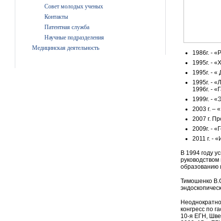
Совет молодых ученых
Контакты
Патентная служба
Научные подразделения
Медицинская деятельность
1986г. - 
1995г. - 
1995г. - 
1995г. - 
1996г. - 
1999г. - 
2003 г. –
2007 г. П
2009г. - 
2011 г. -
В 1994 году у
руководством 
образованию 
Тимошенко В.
эндоскопическ
Неоднократно 
конгресс по г
10-я ЕГН, Шве