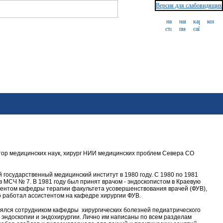
Версия для слабовидящих
тор медицинских наук, хирург НИИ медицинских проблем Севера СО
 государственный медицинский институт в 1980 году. С 1980 по 1981
в МСЧ № 7. В 1981 году был принят врачом - эндоскопистом в Краевую
тентом кафедры терапии факультета усовершенствования врачей (ФУВ),
о работал ассистентом на кафедре хирургии ФУВ.
влялся сотрудником кафедры хирургических болезней педиатрического
 эндоскопии и эндохирургии. Лично им написаны по всем разделам