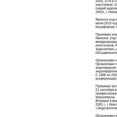
2003, 15-я ЕГ
участником 10
секций эндоско
2003г., г. Нии
Являлся учас
июля 2010 год
Калифорния, С
Принимал учас
Являлся участ
международным
гепатологов Р
эндоскопии», 
Объединенной
Организовал н
Организовал 
эндохирургии 
эндохирургич
С 1996 по 200
конференцию в
Принимал акти
21 сентября в
профессиональ
Красноярска.
Впервые в кра
2001 г., г. К
«Эндоскопичес
Организовал и