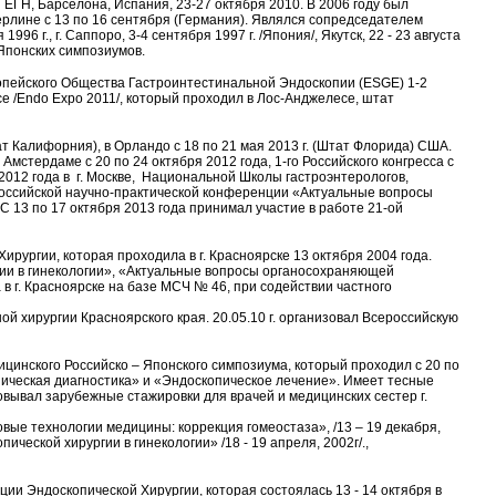
я ЕГН, Барселона, Испания, 23-27 октября 2010. В 2006 году был
Берлине с 13 по 16 сентября (Германия). Являлся сопредседателем
96 г., г. Саппоро, 3-4 сентября 1997 г. /Япония/, Якутск, 22 - 23 августа
 – Японских симпозиумов.
пейского Общества Гастроинтестинальной Эндоскопии (ESGE) 1-2
е /Endo Expo 2011/, который проходил в Лос-Анджелесе, штат
т Калифорния), в Орландо с 18 по 21 мая 2013 г. (Штат Флорида) США.
стердаме с 20 по 24 октября 2012 года, 1-го Российского конгресса с
012 года в г. Москве, Национальной Школы гастроэнтерологов,
сероссийской научно-практической конференции «Актуальные вопросы
С 13 по 17 октября 2013 года принимал участие в работе 21-ой
ургии, которая проходила в г. Красноярске 13 октября 2004 года.
ии в гинекологии», «Актуальные вопросы органосохраняющей
 в г. Красноярске на базе МСЧ № 46, при содействии частного
й хирургии Красноярского края. 20.05.10 г. организовал Всероссийскую
ицинского Российско – Японского симпозиума, который проходил с 20 по
пическая диагностика» и «Эндоскопическое лечение». Имеет тесные
вывал зарубежные стажировки для врачей и медицинских сестер г.
ые технологии медицины: коррекция гомеостаза», /13 – 19 декабря,
ической хирургии в гинекологии» /18 - 19 апреля, 2002г/.,
и Эндоскопической Хирургии, которая состоялась 13 - 14 октября в