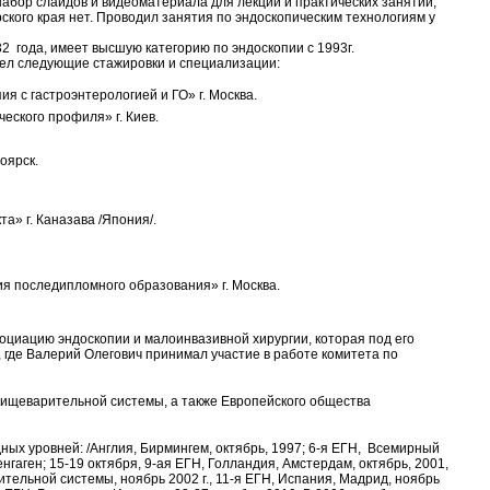
набор слайдов и видеоматериала для лекций и практических занятий,
ского края нет. Проводил занятия по эндоскопическим технологиям у
2 года, имеет высшую категорию по эндоскопии с 1993г.
ел следующие стажировки и специализации:
пия с гастроэнтерологией и ГО» г. Москва.
еского профиля» г. Киев.
оярск.
та» г. Каназава /Япония/.
я последипломного образования» г. Москва.
оциацию эндоскопии и малоинвазивной хирургии, которая под его
 где Валерий Олегович принимал участие в работе комитета по
пищеварительной системы, а также Европейского общества
ых уровней: /Англия, Бирмингем, октябрь, 1997; 6-я ЕГН, Всемирный
нгаген; 15-19 октября, 9-ая ЕГН, Голландия, Амстердам, октябрь, 2001,
тельной системы, ноябрь 2002 г., 11-я ЕГН, Испания, Мадрид, ноябрь