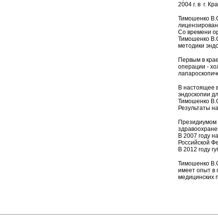
2004 г. в г. К
Тимошенко В.О
лицензировани
Со времени ор
Тимошенко В.О
методики эндо
Первым в крае
операции - хо
лапароскопич
В настоящее 
эндоскопии дл
Тимошенко В.О
Результаты на
Президиумом 
здравоохране
В 2007 году н
Российской Ф
В 2012 году г
Тимошенко В.О
имеет опыт в 
медицинских 