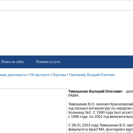
Поиск по сайту
Платные услуги
чная деятельность
•
Об институте
•
Персоны
•
Тимошенко Валерий Олегович
Тимошенко Валерий Олегович
- док
РАМН.
Тимошенко В.О. окончил Красноярский
год прошел интернатуру по хирургии 
больницу №2. С 1990 года был ассис
с 1996 года по 2002 год включительн
С 08.01.2003 года Тимошенко В.О. я
факультета КрасГМА, возглавлял курс