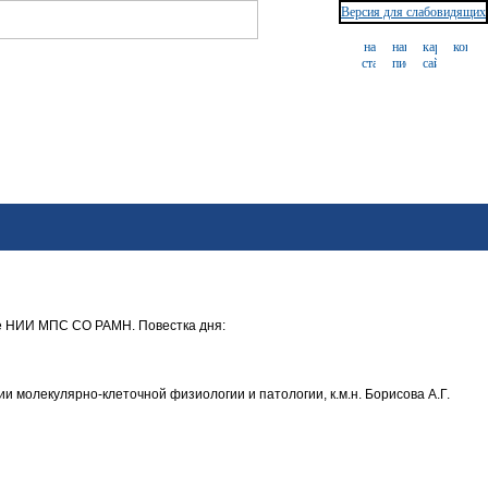
Версия для слабовидящих
е НИИ МПС СО РАМН. Повестка дня:
 молекулярно-клеточной физиологии и патологии, к.м.н. Борисова А.Г.