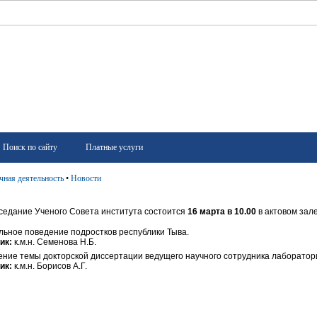
Поиск по сайту
Платные услуги
чная деятельность
•
Новости
седание Ученого Совета института состоится
16 марта в 10.00
в актовом зал
ьное поведение подростков республики Тыва.
ик:
к.м.н. Семенова Н.Б.
ние темы докторской диссертации ведущего научного сотрудника лаборатории
ик:
к.м.н. Борисов А.Г.