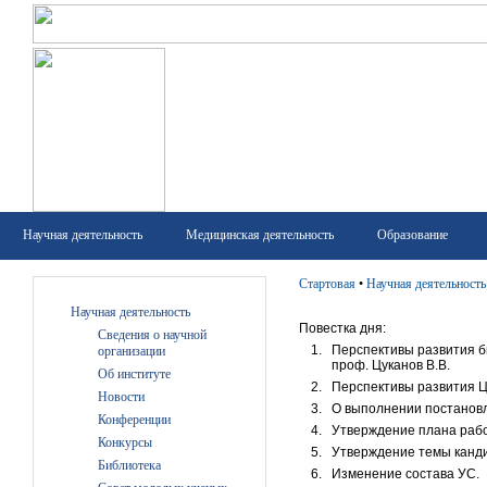
Научная деятельность
Медицинская деятельность
Образование
Стартовая
•
Научная деятельность
Научная деятельность
Повестка дня:
Сведения о научной
Перспективы развития б
организации
проф. Цуканов В.В.
Об институте
Перспективы развития Це
Новости
О выполнении постановл
Конференции
Утверждение плана рабо
Конкурсы
Утверждение темы кандид
Библиотека
Изменение состава УС.