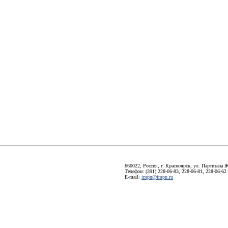
660022, Россия, г. Красноярск, ул. Партизана Ж
Телефон: (391) 228-06-83, 228-06-81, 228-06-62
E-mail:
impn@impn.ru