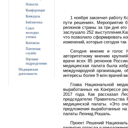
Новости
Конференции
Конкурсы
1 ноября закончил работу К
пути решения». Мероприятие б
Библиотека
регионов страны за три дня ег
Совет
заслушало 252 выступления.Ка
молодых
что позволило сформировать ко
ученых
изменений, которые сегодня так
Контакты
Патентная
Сегодня мнение и голос 
служба
авторитетному мнению крупней
Научные
врачи всех 85 регионов России
подразделения
медицинская палата была избр
Медицинская
международной организации, 
деятельность
интересы более 9 млн врачей м
Глава Национальной меди
выработанных на Конгрессе ре
2017 года. Как рассказал Ле
председателю Правительства 
медицинской палаты. «Это оч
предложения выработанные на 
палаты Леонид Рошаль.
Проект Решений Националь
развития отрасли и предложени