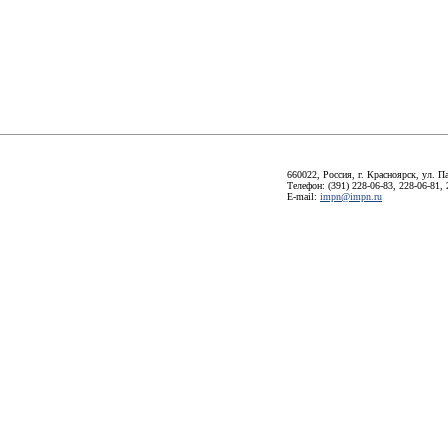
660022, Россия, г. Красноярск, ул. П
Телефон: (391) 228-06-83, 228-06-81, 
E-mail:
impn@impn.ru