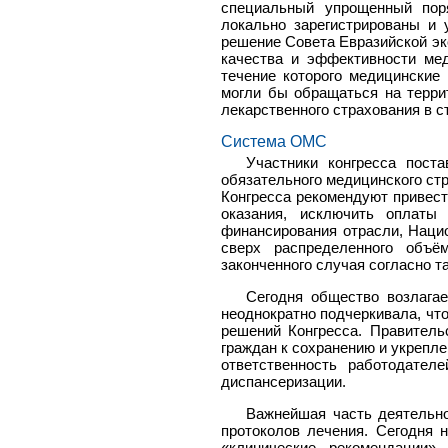
специальный упрощенный поря
локально зарегистрированы и
решение Совета Евразийской эко
качества и эффективности мед
течение которого медицинские 
могли бы обращаться на террит
лекарственного страхования в с
Система ОМС
Участники конгресса пост
обязательного медицинского ст
Конгресса рекомендуют привест
оказания, исключить оплат
финансирования отрасли, Наци
сверх распределенного объё
законченного случая согласно 
Сегодня общество возлагае
неоднократно подчеркивала, что
решений Конгресса. Правитель
граждан к сохранению и укрепле
ответственность работодател
диспансеризации.
Важнейшая часть деятельно
протоколов лечения. Сегодня 
«клинические рекомендации»