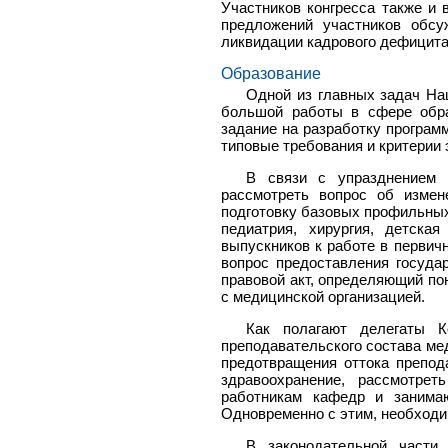
Участников конгресса также и
предложений участников обсу
ликвидации кадрового дефицита
Образование
Одной из главных задач На
большой работы в сфере обра
задание на разработку програм
типовые требования и критерии
В связи с упразднением 
рассмотреть вопрос об измен
подготовку базовых профильных 
педиатрия, хирургия, детска
выпускников к работе в перви
вопрос предоставления госуда
правовой акт, определяющий по
с медицинской организацией.
Как полагают делегаты К
преподавательского состава ме
предотвращения оттока препода
здравоохранение, рассмотре
работникам кафедр и занима
Одновременно с этим, необходи
В законодательной части