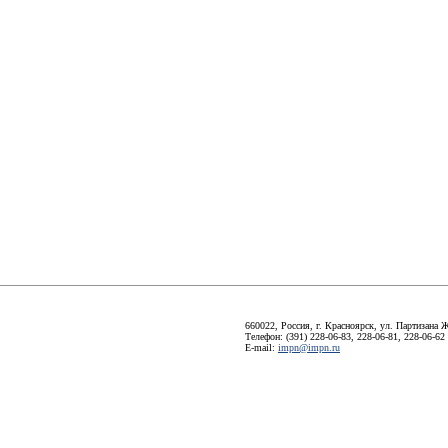
660022, Россия, г. Красноярск, ул. Партизана Ж
Телефон: (391) 228-06-83, 228-06-81, 228-06-62
E-mail:
impn@impn.ru