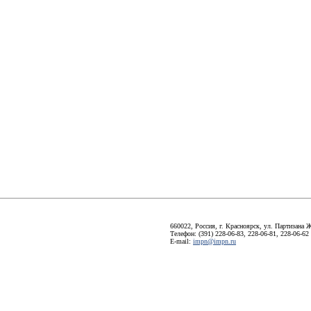
660022, Россия, г. Красноярск, ул. Партизана Ж
Телефон: (391) 228-06-83, 228-06-81, 228-06-62
E-mail:
impn@impn.ru