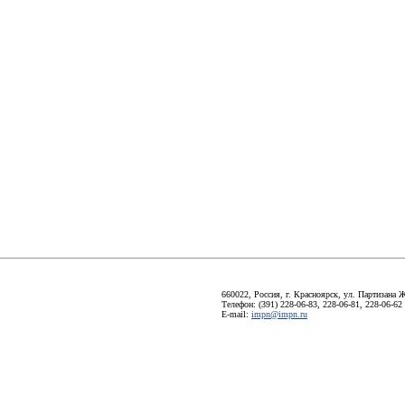
660022, Россия, г. Красноярск, ул. Партизана Ж
Телефон: (391) 228-06-83, 228-06-81, 228-06-62
E-mail:
impn@impn.ru