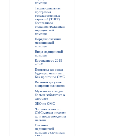
помощи
Территориальная
программа
государственных
гарантий (ТПГГ)
бесплатного
оказания гражданам
медицинской
помощи
Порядки оказания
медицинской
помощи
Виды медицинской
помощи
Коронавирус 2019
nCoV
Проверка здоровья
будущих мам и пап.
Как пройти по ОМС
Весомый аргумент:
ожирение или жизнь
Мужчинам следует
больше заботиться о
здоровье
ЭКО по ОМС
Что положено по
ОМС мамам и папам:
до и после рождения
малыша
Оказание
медицинской
помощи участникам