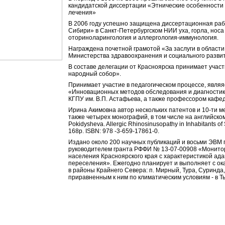
кандидатской диссертации «Этнические особенности 
лечения»
В 2006 году успешно защищена диссертационная раб
Сибири» в Санкт-Петербургском НИИ уха, горла, носа
оториноларингология и аллергология-иммунология.
Награждена почетной грамотой «За заслуги в област
Министерства здравоохранения и социального разви
В составе делегации от Красноярска принимает уча
народный собор».
Принимает участие в педагогическом процессе, явля
«Инновационных методов обследования и диагностик
КГПУ им. В.П. Астафьева, а также профессором кафе
Ирина Акимовна автор нескольких патентов и 10-ти м
также четырех монографий, в том числе на английском яз
Pokidysheva. Allergic Rhinosinusopathy in Inhabitants of
168p. ISBN: 978 -3-659-17861-0.
Издано около 200 научных публикаций и восьми ЭВМ п
руководителем гранта РФФИ № 13-07-00908 «Монитор
населения Красноярского края с характеристикой ада
переселения». Ежегодно планирует и выполняет с ок
в районы Крайнего Севера: п. Мирный, Тура, Суринда
приравненным к ним по климатическим условиям - в Ты