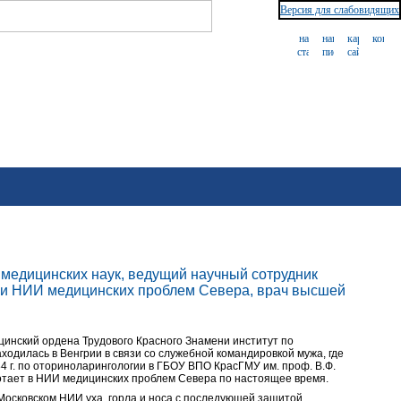
Версия для слабовидящих
дицинских наук, ведущий научный сотрудник
ии НИИ медицинских проблем Севера, врач высшей
цинский ордена Трудового Красного Знамени институт по
аходилась в Венгрии в связи со служебной командировкой мужа, где
4 г. по оториноларингологии в ГБОУ ВПО КрасГМУ им. проф. В.Ф.
отает в НИИ медицинских проблем Севера по настоящее время.
 Московском НИИ уха, горла и носа с последующей защитой