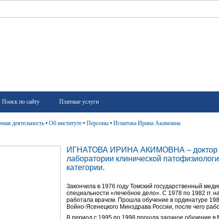
Поиск по сайту
Платные услуги
чная деятельность
•
Об институте
•
Персоны
•
Игнатова Ирина Акимовна
ИГНАТОВА ИРИНА АКИМОВНА – доктор ме
лаборатории клинической патофизиолог
категории.
Закончила в 1976 году Томский государственный меди
специальности «лечебное дело». С 1978 по 1982 гг. н
работала врачом. Прошла обучение в ординатуре 198
Войно-Ясенецкого Минздрава России, после чего раб
В период с 1995 по 1998 прошла заочное обучение в