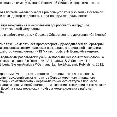
патологии слуха у жителей Восточной Сибири и эффективность ее
ота по теме: «Аллергическая риносинусопатия у жителей Восточной
 и речи. Доктор медицинских наук по двум специальностям:
и здравоохранения и многолетний добросовестный труд» от
тия Российской Федерации.
стие в работе ежегодных Съездов Общественного движения «Сибирский
ясь в течение десяти лет профессором и руководителем лаборатории
и сенсорных систем человека» на кафедре специальной психология
дры оториноларингологии КГМУ им. проф. В.Ф. Войно-Ясенецкого.
етодических разработок и учебных пособий, нескольких технологий, а
ыке, изданной в Германии: I.A. Ignatova, S.V. Smirnova, L.I.
 Siberia. System Analysis // Germany: Lambert Academic Publishing, 2012,
рограмм. Участник пяти грантов. В течение трех лет являлась
инг нарушений слуха мигрантов Севера коренного и пришлого
птации соматического и нервно-психического статуса в процессе
азанием практической помощи тематические экспедиции, в том числе и
, Ессей, а также неоднократно была командирована в районы,
ву.