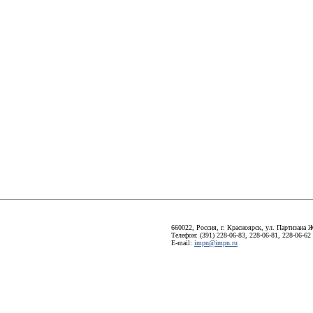
660022, Россия, г. Красноярск, ул. Партизана Ж
Телефон: (391) 228-06-83, 228-06-81, 228-06-62
E-mail:
impn@impn.ru