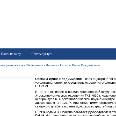
Поиск по сайту
Платные услуги
чная деятельность
•
Об институте
•
Персоны
•
Осокина Ирина Владимировна
Осокина Ирина Владимировна
- врач-эндокринолог 
«эндокринология», руководитель отделения эндокр
СО РАМН.
В 1982г. с отличием окончила Красноярский государст
эндокринологическом отделении ГКБ №20 г. Красноярс
аспирантуре в Эндокринологическом научном центре 
диссертацию на тему: “Клинические, иммуногенетиче
сахарного диабета в раннем детском возрасте” под р
С 1994 года И.В. Осокина работает руководителем о
РАМН. Направления научных исследований: изучение 