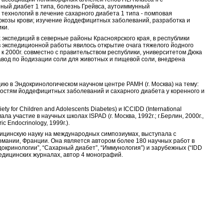
ый диабет 1 типа, болезнь Грейвса, аутоиммунный
технологий в лечение сахарного диабета 1 типа - помповая
козы крови; изучение йоддефицитных заболеваний, разработка и
ки.
 экспедиций в северные районы Красноярского края, в республики
в экспедиционной работы явилось открытие очага тяжелого йодного
я к 2000г. совместно с правительством республики, университетом Дюка
завод по йодизации соли для животных и пищевой соли, внедрена
цию в Эндокринологическом научном центре РАМН (г. Москва) на тему:
остям йоддефицитных заболеваний и сахарного диабета у коренного и
ty for Children and Adolescents Diabetes) и ICCIDD (International
мала участие в научных школах ISPAD (г. Москва, 1992г.; г.Берлин, 2000г.,
ic Endocrinology, 1999г.).
дицинскую науку на международных симпозиумах, выступала с
рмании, Франции. Она является автором более 180 научных работ в
окринологии”, “Сахарный диабет”, “Иммунология”) и зарубежных (“IDD
 медицинских журналах, автор 4 монографий.