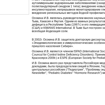
аутоиммунными эндокринными заболеваниями (сахарн
полигландулярный синдром 1 типа); внедрение новых 
инсулинотерапия, непрерывное мониторирование глю
внедрение региональных методов йодной профилакти
Осокина И.В. являлась руководителем многих научных
Тыва, Хакасия и Якутия. Одним из важных результато
дефицита в Республике Тыва (1997г.) и его ликвидаци
(США) и KIWANIS International. В Тыве был построен 
всеобщая йодизация соли.
В 2002г. Осокина И.В. защитила докторскую диссерта
«Эпидемиологические и иммуногенетические особенн
пришлого населения Сибири».
Осокина И.В. является членом ISPAD (International Socie
Councul for Control Iodine Deficiency Disorders). Прини
Красноярск 2009г.) и ESPE (European Society for Pediatr
И.В. Осокина много раз представляла Российскую ме
докладами, была председателем секций в Японии, Ге
центральных российских (“Педиатрия”, “Проблемы энд
Newsletter”, “Pediatric Diabetes” “Hormone Research”)