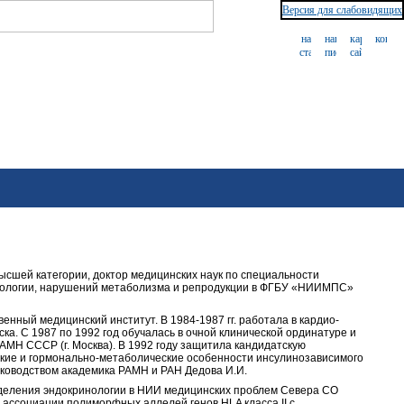
Версия для слабовидящих
высшей категории, доктор медицинских наук по специальности
инологии, нарушений метаболизма и репродукции в ФГБУ «НИИМПС»
венный медицинский институт. В 1984-1987 гг. работала в кардио-
ка. С 1987 по 1992 год обучалась в очной клинической ординатуре и
АМН СССР (г. Москва). В 1992 году защитила кандидатскую
ские и гормонально-метаболические особенности инсулинозависимого
уководством академика РАМН и РАН Дедова И.И.
тделения эндокринологии в НИИ медицинских проблем Севера СО
ассоциации полиморфных аллелей генов HLA класса II с