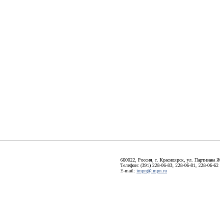
660022, Россия, г. Красноярск, ул. Партизана Ж
Телефон: (391) 228-06-83, 228-06-81, 228-06-62
E-mail:
impn@impn.ru