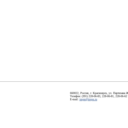
660022, Россия, г. Красноярск, ул. Партизана Ж
Телефон: (391) 228-06-83, 228-06-81, 228-06-62
E-mail:
impn@impn.ru