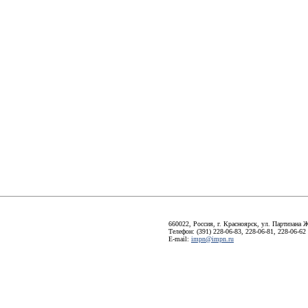
660022, Россия, г. Красноярск, ул. Партизана Ж
Телефон: (391) 228-06-83, 228-06-81, 228-06-62
E-mail:
impn@impn.ru