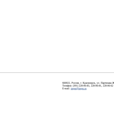
660022, Россия, г. Красноярск, ул. Партизана Ж
Телефон: (391) 228-06-83, 228-06-81, 228-06-62
E-mail:
impn@impn.ru