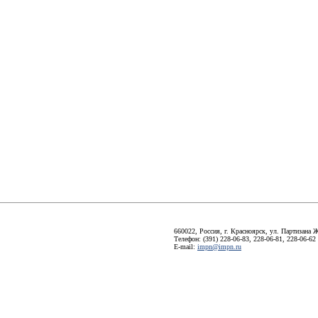
660022, Россия, г. Красноярск, ул. Партизана Ж
Телефон: (391) 228-06-83, 228-06-81, 228-06-62
E-mail:
impn@impn.ru