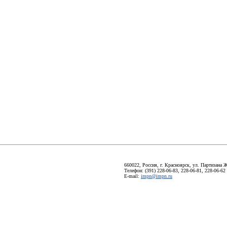
660022, Россия, г. Красноярск, ул. Партизана Ж
Телефон: (391) 228-06-83, 228-06-81, 228-06-62
E-mail:
impn@impn.ru