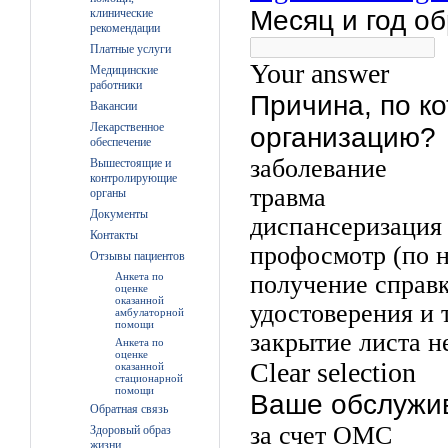
клинические
рекомендации
Платные услуги
Медицинские
работники
Вакансии
Лекарственное
обеспечение
Вышестоящие и
контролирующие
органы
Документы
Контакты
Отзывы пациентов
Анкета по
оценке
оказанной
амбулаторной
помощи
Анкета по
оценке
оказанной
стационарной
помощи
Обратная связь
Здоровый образ
жизни