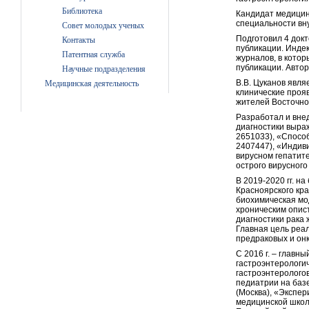
Библиотека
Кандидат медицинс
специальности вн
Совет молодых ученых
Подготовил 4 докт
Контакты
публикации. Индек
Патентная служба
журналов, в кото
публикации. Автор
Научные подразделения
В.В. Цуканов явл
Медицинская деятельность
клинические проя
жителей Восточно
Разработал и вне
диагностики выра
2651033), «Спосо
2407447), «Индив
вирусном гепатит
острого вирусного
В 2019-2020 гг. н
Красноярского кр
биохимическая мо
хроническим опис
диагностики рака
Главная цель реа
предраковых и он
С 2016 г. – главн
гастроэнтерологи
гастроэнтерологов
педиатрии на базе
(Москва), «Экспер
медицинской школ