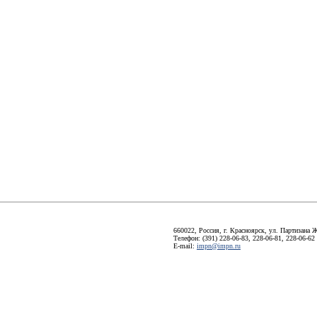
660022, Россия, г. Красноярск, ул. Партизана Ж
Телефон: (391) 228-06-83, 228-06-81, 228-06-62
E-mail:
impn@impn.ru