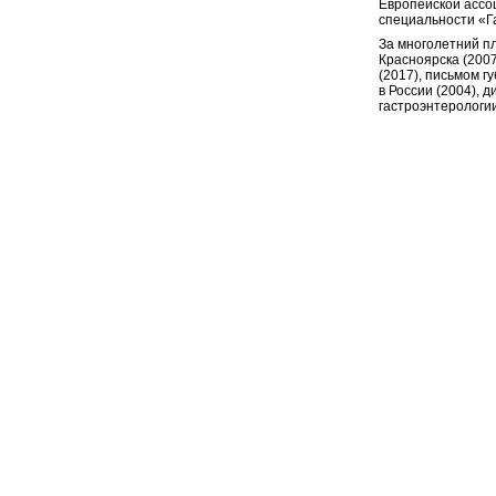
Европейской ассо
специальности «Г
За многолетний п
Красноярска (2007
(2017), письмом г
в России (2004), 
гастроэнтерологии