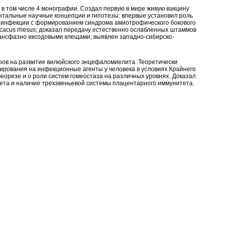
 в том числе 4 монографии. Создал первую в мире живую вакцину
тальные научные концепции и гипотезы: впервые установил роль
й инфекции с формированием синдрома амиотрофического бокового
acacus rhesus; доказал передачу естественно ослабленных штаммов
ансфазно иксодовыми клещами; выявлен западно-сибирско-
ров на развитие вилюйского энцефаломиелита. Теоретически
ирования на инфекционные агенты у человека в условиях Крайнего
еорезе и о роли систем гомеостаза на различных уровнях. Доказал
ета и наличие трехзвеньевой системы плацентарного иммунитета.