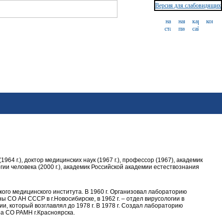
Версия для слабовидящих
(1964 г.), доктор медицинских наук (1967 г.), профессор (1967), академик
и человека (2000 г.), академик Российской академии естествознания
ого медицинского института. В 1960 г. Организовал лабораторию
 СО АН СССР в г.Новосибирске, в 1962 г. – отдел вирусологии в
, который возглавлял до 1978 г. В 1978 г. Создал лабораторию
а СО РАМН г.Красноярска.