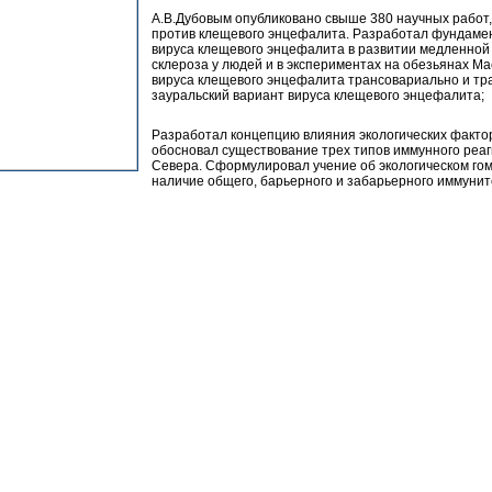
А.В.Дубовым опубликовано свыше 380 научных работ,
против клещевого энцефалита. Разработал фундамен
вируса клещевого энцефалита в развитии медленно
склероза у людей и в экспериментах на обезьянах M
вируса клещевого энцефалита трансовариально и тр
зауральский вариант вируса клещевого энцефалита;
Разработал концепцию влияния экологических факто
обосновал существование трех типов иммунного реаг
Севера. Сформулировал учение об экологическом гом
наличие общего, барьерного и забарьерного иммунит