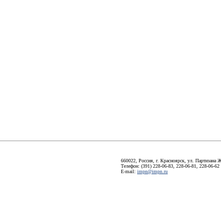
660022, Россия, г. Красноярск, ул. Партизана Ж
Телефон: (391) 228-06-83, 228-06-81, 228-06-62
E-mail:
impn@impn.ru