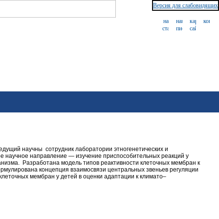
Версия для слабовидящих
ведущий научны сотрудник лаборатории этногенетических и
ое научное направление — изучение приспособительных реакций у
анизма. Разработана модель типов реактивности клеточных мембран к
ормулирована концепция взаимосвязи центральных звеньев регуляции
клеточных мембран у детей в оценки адаптации к климато–