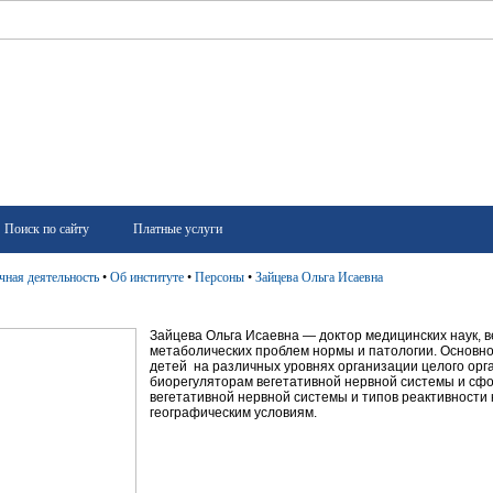
Поиск по сайту
Платные услуги
чная деятельность
•
Об институте
•
Персоны
•
Зайцева Ольга Исаевна
Зайцева Ольга Исаевна — доктор медицинских наук, 
метаболических проблем нормы и патологии. Основн
детей на различных уровнях организации целого орг
биорегуляторам вегетативной нервной системы и сф
вегетативной нервной системы и типов реактивности 
географическим условиям.