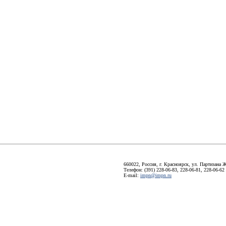
660022, Россия, г. Красноярск, ул. Партизана Ж
Телефон: (391) 228-06-83, 228-06-81, 228-06-62
E-mail:
impn@impn.ru