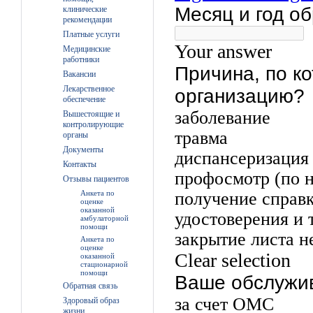
клинические
рекомендации
Платные услуги
Медицинские
работники
Вакансии
Лекарственное
обеспечение
Вышестоящие и
контролирующие
органы
Документы
Контакты
Отзывы пациентов
Анкета по
оценке
оказанной
амбулаторной
помощи
Анкета по
оценке
оказанной
стационарной
помощи
Обратная связь
Здоровый образ
жизни