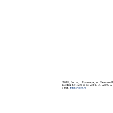
660022, Россия, г. Красноярск, ул. Партизана Ж
Телефон: (391) 228-06-83, 228-06-81, 228-06-62
E-mail:
impn@impn.ru