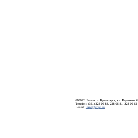
660022, Россия, г. Красноярск, ул. Партизана Ж
Телефон: (391) 228-06-83, 228-06-81, 228-06-62
E-mail:
impn@impn.ru