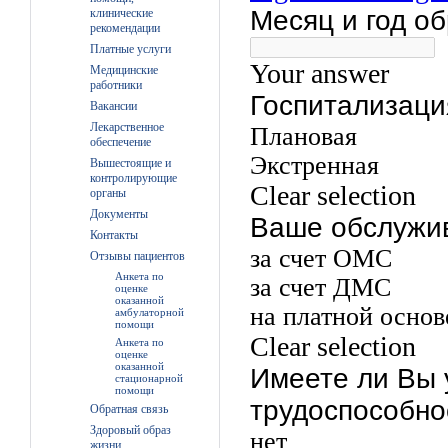
клинические
рекомендации
Платные услуги
Медицинские
работники
Вакансии
Лекарственное
обеспечение
Вышестоящие и
контролирующие
органы
Документы
Контакты
Отзывы пациентов
Анкета по
оценке
оказанной
амбулаторной
помощи
Анкета по
оценке
оказанной
стационарной
помощи
Обратная связь
Здоровый образ
жизни