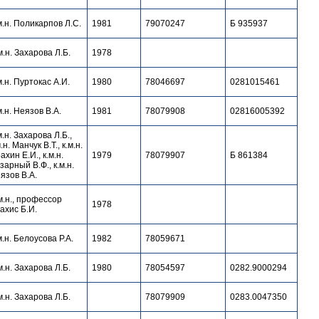
м.н. Поликарпов Л.С.
1981
79070247
Б 935937
м.н. Захарова Л.Б.
1978
м.н. Пуртокас А.И.
1980
78046697
0281015461
м.н. Неязов В.А.
1981
78079908
02816005392
м.н. Захарова Л.Б.,
м.н. Манчук В.Т., к.м.н.
ахин Е.И., к.м.н.
1979
78079907
Б 861384
зарный В.Ф., к.м.н.
язов В.А.
м.н., профессор
1978
ахис Б.И.
м.н. Белоусова Р.А.
1982
78059671
м.н. Захарова Л.Б.
1980
78054597
0282.9000294
м.н. Захарова Л.Б.
78079909
0283.0047350