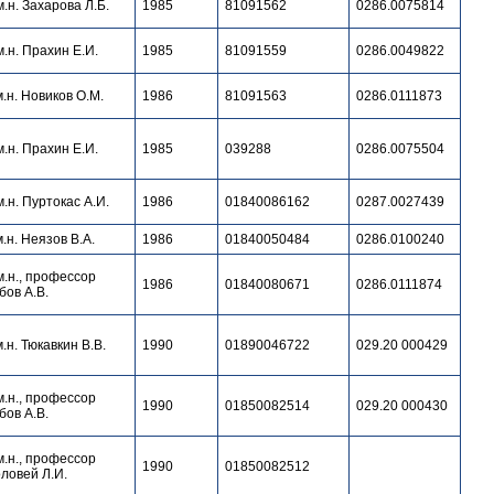
м.н. Захарова Л.Б.
1985
81091562
0286.0075814
м.н. Прахин Е.И.
1985
81091559
0286.0049822
м.н. Новиков О.М.
1986
81091563
0286.0111873
м.н. Прахин Е.И.
1985
039288
0286.0075504
м.н. Пуртокас А.И.
1986
01840086162
0287.0027439
м.н. Неязов В.А.
1986
01840050484
0286.0100240
м.н., профессор
1986
01840080671
0286.0111874
бов А.В.
м.н. Тюкавкин В.В.
1990
01890046722
029.20 000429
м.н., профессор
1990
01850082514
029.20 000430
бов А.В.
м.н., профессор
1990
01850082512
ловей Л.И.