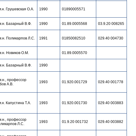
м.н. Грушевская О.А.
1990
01890005571
м.н. Базарный В.Ф.
1990
01.89.0005568
03.9.20 008265
м.н. Поликарпов Л.С.
1991
01850082510
029.40 004730
м.н. Новиков О.М.
01.89.0005570
м.н. Базарный В.Ф.
1990
м.н., профессор
1993
01.920.001729
029.40 001778
бов А.В.
м.н. Капустина Т.А.
1993
01.920.001730
029.40 003883
м.н., профессор
1993
01.9.20 001732
029.40 003882
ликарпов Л.С.