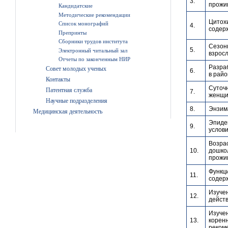
3.
прожив
Кандидатские
Методические рекомендации
Цитох
Список монографий
4.
содер
Препринты
Сборники трудов института
Сезон
5.
Электронный читальный зал
взросл
Отчеты по законченным НИР
Разра
Совет молодых ученых
6.
в райо
Контакты
Суточ
Патентная служба
7.
женщи
Научные подразделения
8.
Энзима
Медицинская деятельность
Эпидем
9.
услови
Возра
10.
дошкол
прожив
Функц
11.
содер
Изуче
12.
дейст
Изуче
13.
коренн
реком