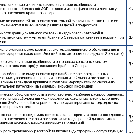
миологические и клинико-физиологические особенности
лительных заболеваний ЛОР-органов и их профилактика и лечение у
К.
ого населения Крайнего Севера.
ие особенностей онтогенеза зрительной системы на этапе НТР и ее
Д.
 физическом и психическом развитии детей и подростков.
нности функционального состояния кардиореспираторной и
тельной систем у жителей Крайнего Севера в онтогенезе в норме и при
Д.
гии.
льно-экономическое развитие, система медицинского обслуживания и
Д.
ние здоровья населения Эвенкийского автономного округа (в 2-х частях).
ого-экологические особенности онтогенеза сенсорных систем
Д.
льного анализатора) у населения Крайнего Севера.
ть особенности иммуногенеза при наиболее распространенных
ваниях у коренного населения Эвенкии и Таймыра и разработать
Д.
нальные календари прививок и комплекс мероприятий по снижению
Ду
атальной патологии, вызываемой вирусной инфекцией.
гическая обусловленность и этиопатогенез наиболее распространенных
ительных заболеваний уха и верхних дыхательных путей у коренного
К.
ения ЭАО и разработка региональных адаптированных подходов к их
ию и профилактике.
ексная клинико-эпидемиологическая характеристика состояния здоровья
Д.
ого населения Севера и разработка методов ранней диагностики и
По
лактики основных неинфекционных заболеваний.
ь роль хронических расстройств питания (дистрофий) и сопутствующих