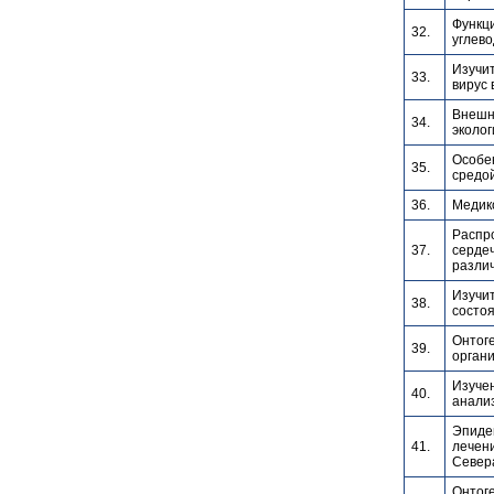
Функц
32.
углево
Изучит
33.
вирус 
Внешн
34.
эколог
Особен
35.
средой
36.
Медико
Распр
37.
сердеч
различ
Изучит
38.
состо
Онтоге
39.
органи
Изучен
40.
анализ
Эпидем
41.
лечени
Север
Онтоге