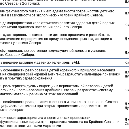
Д.
го Севера (в 2-х томах).
ие фактического питания и его адекватности потребностям детского
Д.
зма в зависимости от экологических условий Крайнего Севера.
о-демографическая характеристика развития здоровья детей первых
К.
 лет жизни пришлого населения Крайнего Севера.
ть адаптационные возможности детского организма и разработать
лактические мероприятия по предупреждению срывов адаптации в
Д.
ических условиях Севера.
функциональное состояние поджелудочной железы в условиях
Д.
его Севера и Сибири.
ть внешнее дыхание у детей жителей зоны БАМ.
К.
ть особенности реагирования детей коренного и пришлого населения
Д.
 на специфический коревой антиген, разработать календарь прививок и
Ду
ть в практику здравоохранения.
ть роль герпесвирусных инфекций в перинатальной патологии детей
ого и пришлого населения Крайнего Севера и разработать систему
К.
актики матери и ребенка от этих заболеваний.
ть особенности реагирования коренного и пришлого населения Севера
Д.
цифические антигены при острых, хронических и персистентных
Ду
ных инфекциях.
пическая характеристика энергетических процессов и
Д.
функциональных параметров организма человека на Крайнем Севере и
Со
имосвязь с генетическими маркерами.