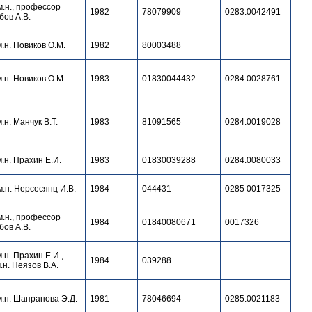
м.н., профессор
1982
78079909
0283.0042491
бов А.В.
м.н. Новиков О.М.
1982
80003488
м.н. Новиков О.М.
1983
01830044432
0284.0028761
м.н. Манчук В.Т.
1983
81091565
0284.0019028
м.н. Прахин Е.И.
1983
01830039288
0284.0080033
м.н. Нерсесянц И.В.
1984
044431
0285 0017325
м.н., профессор
1984
01840080671
0017326
бов А.В.
м.н. Прахин Е.И.,
1984
039288
м.н. Неязов В.А.
м.н. Шапранова Э.Д.
1981
78046694
0285.0021183