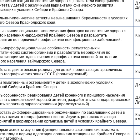
е живых вакцин на состояние здоровья, показатели специфического
Д.
тета у детей с различными вариантами физического развития,
Ду
вающих в условиях Сибири и Крайнего Севера.
льно-гигиенические аспекты невынашивания беременности в условиях
К.
го Севера Красноярского края.
ь влияние социально-экономических факторов на состояние здоровья
го населения народностей Крайнего Севера и разработать
К.
риятия по первичной профилактике неинфекционных заболеваний.
ть морфофункциональные особенности регуляторных и
татических систем организма и разработать мероприятия по
К.
нализации методов лечения и профилактики основной патологии
ного населения Таймырского Севера.
ботать двигательные режимы для детей, проживающих в различных
К.
то-географических зонах СССР (промежуточный).
 гематогенный остеомиелит у детей в экологических условиях
Д.
чной Сибири и Крайнего Севера.
ть особенности реагирования детей коренного и пришлого населения
Д.
 на специфический коревой антиген, разработать календарь прививок и
Ду
ть в практику здравоохранения (промежуточный).
ботать дифференцированные рекомендации по закаливанию детей в
К.
ных климато-географических зонах. Изучить роль закаливающих
к.
риятий в формировании организма детей в условиях Крайнего Севера.
орые аспекты изучения функционального состояния системы мать-
нта-плод в период адаптации организма женщины на Крайнем Севере в
К.
и патологии.