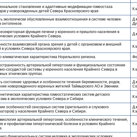
иональное становление и адаптивные модификации гомеостаза
К.
дов у новорожденных детей Севера Красноярского края.
ь экологически обусловленные взаимоотношения в системе человек-
Д.
в онтогенезе.
Ду
есекреторная функция печени у коренного и пришлого населения в
Д.
ических условиях Крайнего Севера.
ности взаимосвязей органа зрения у детей с организмом и внешней
К.
 в условиях Севера Красноярского края.
-климатическая характеристика Норильского региона.
Фо
остраненность артериальной гипертонии и функциональное состояние
но-сосудистой системы у коренного населения Крайнего Севера в
К.
ных этнических группах.
ь состояние здоровья и особенности течения беременности, родов,
Д.
яние новорожденного коренных жителей Таймырского АО и Эвенкии.
Со
нетическая характеристика гомеостатических систем детского
К.
зма в экологических условиях Севера и Сибири.
ие особенностей сенсорных систем (зрительного и слухового
Д.
аторов) у населения Крайнего Севера и Сибири.
К.
иология артериальной гипертонии, особенности клинического течения,
я и профилактики гипертонической болезни в условиях Крайнего
К.
а.
нез функциональных систем человека в экологических условиях