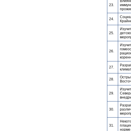
Влияни
23.
иммуни
прожи
Социа
24.
Крайне
Изучит
25.
детско
мероп
Изучи
гомеос
26.
рацио
корен
Разра
27.
клима
Острый
28.
Восто
Изучи
29.
Севера
внедри
Разра
30.
различ
мероп
Некот
31.
плаце
норме 