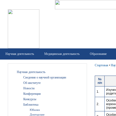
Научная деятельность
Медицинская деятельность
Образование
Стартовая
•
Нау
Научная деятельность
Сведения о научной организации
№
Об институте
п/п
Новости
Изуче
1.
родите
Конференции
Конкурсы
Особе
2.
коренн
Библиотека
(проме
Юбилеи
Докторские
Особе