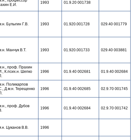
м.н., профессор
1993
01.9.20 001738
ахин Е.И.
м.н. Булыгин Г.В.
1993
01.920.001728
029.40 001779
м.н. Манчук В.Т.
1993
01.920.001733
029.40 003881
м.н., проф. Прахин
И., К.псих.н. Шепко
1996
01.9.40 002681
01.9.40 002684
Л.
м.н. Поликарпов
С., Д.м.н. Терещенко
1996
01.9.40 002685
02.9.70 001745
П.
м.н., проф. Дубов
1996
01.9.40 002684
02.9.70 001742
В.
м.н. Цуканов В.В.
1996