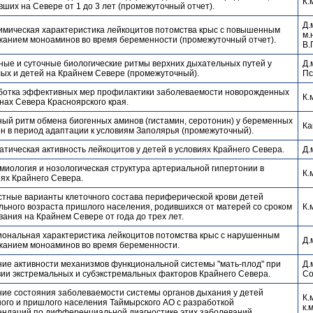
К.
ших на Севере от 1 до 3 лет (промежуточный отчет).
Д.
имическая характеристика лейкоцитов потомства крыс с повышенным
м.
жанием моноаминов во время беременности (промежуточный отчет).
В.
ные и суточные биологические ритмы верхних дыхательных путей у
Д.
ых и детей на Крайнем Севере (промежуточный).
Пс
ботка эффективных мер профилактики заболеваемости новорожденных
К.
нах Севера Красноярского края.
ный ритм обмена биогенных аминов (гистамин, серотонин) у беременных
Ка
н в период адаптации к условиям Заполярья (промежуточный).
тическая активность лейкоцитов у детей в условиях Крайнего Севера.
Д.
иология и нозологическая структура артериальной гипертонии в
К.
ях Крайнего Севера.
стные варианты клеточного состава периферической крови детей
ьного возраста пришлого населения, родившихся от матерей со сроком
К.
ания на Крайнем Севере от года до трех лет.
иональная характеристика лейкоцитов потомства крыс с нарушенным
Д.
жанием моноаминов во время беременности.
ние активности механизмов функциональной системы "мать-плод" при
Д.
вии экстремальных и субэкстремальных факторов Крайнего Севера.
Со
ние состояния заболеваемости системы органов дыхания у детей
К.
ого и пришлого населения Таймырского АО с разработкой
к.
ендаций по дифференциальной диагностике этих заболеваний.