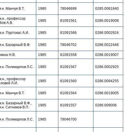
м.н. Манчук В.Т.
1980
78046699
0285.0081840
м.н., профессор
1985
81091561
0286.0019008
бов А.В.
м.н. Пуртокас А.И.
1985
81091566
0286.0002924
м.н. Базарный В.Ф.
1980
78046702
0286.0022446
кина Н.В.
1985
81091558
0286.0019007
м.н. Поликарпов Л.С.
1985
81091567
0286.0002925
м.н., профессор
1985
81091560
0286.0094255
ловей Л.И.
м.н. Манчук В.Т.
1985
81091564
0286.0019005
м.н. Базарный В.Ф.,
1985
81091557
0286.009006
м.н. Ситников В.П.
м.н. Поликарпов Л.С.
1985
78046700