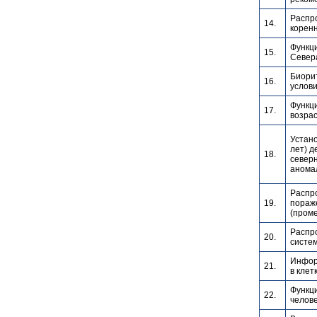
Распр
14.
корен
Функци
15.
Север
Биори
16.
услови
Функц
17.
возрас
Устано
лет) д
18.
север
аномал
Распр
19.
пораже
(пром
Распр
20.
систем
Инфор
21.
в клет
Функци
22.
челове