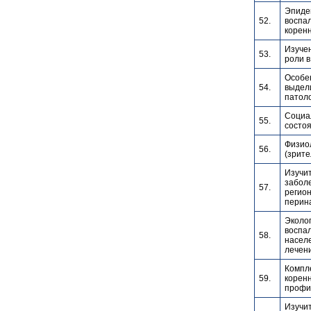
Эпиде
52.
воспа
коренн
Изучен
53.
роли в
Особе
54.
выдели
патоло
Социа
55.
состоя
Физиол
56.
(зрите
Изучи
заболе
57.
регио
перин
Эколо
воспал
58.
насел
лечен
Компл
59.
коренн
профи
Изучит