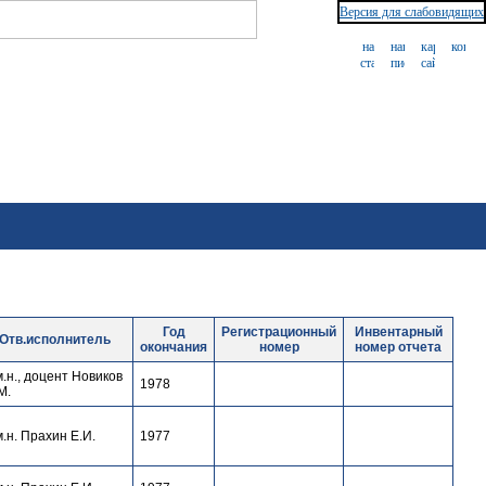
Версия для слабовидящих
Год
Регистрационный
Инвентарный
Отв.исполнитель
окончания
номер
номер отчета
м.н., доцент Новиков
1978
М.
м.н. Прахин Е.И.
1977