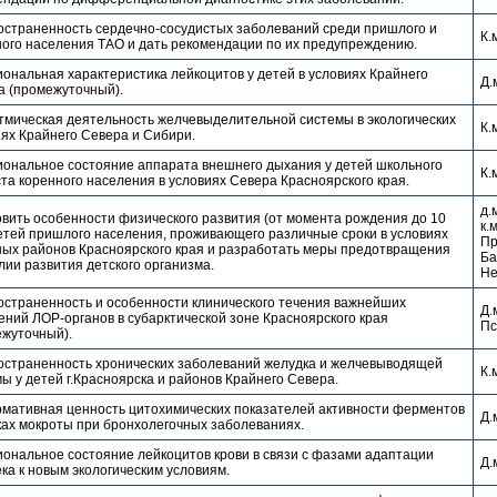
остраненность сердечно-сосудистых заболеваний среди пришлого и
К.
ного населения ТАО и дать рекомендации по их предупреждению.
ональная характеристика лейкоцитов у детей в условиях Крайнего
Д.
а (промежуточный).
тмическая деятельность желчевыделительной системы в экологических
К.
ях Крайнего Севера и Сибири.
иональное состояние аппарата внешнего дыхания у детей школьного
К.
та коренного населения в условиях Севера Красноярского края.
д.
вить особенности физического развития (от момента рождения до 10
к.
етей пришлого населения, проживающего различные сроки в условиях
Пр
ных районов Красноярского края и разработать меры предотвращения
Ба
ии развития детского организма.
Не
остраненность и особенности клинического течения важнейших
Д.
ний ЛОР-органов в субарктической зоне Красноярского края
Пс
ежуточный).
остраненность хронических заболеваний желудка и желчевыводящей
К.
ы у детей г.Красноярска и районов Крайнего Севера.
мативная ценность цитохимических показателей активности ферментов
Д.
ках мокроты при бронхолегочных заболеваниях.
ональное состояние лейкоцитов крови в связи с фазами адаптации
Д.
ка к новым экологическим условиям.