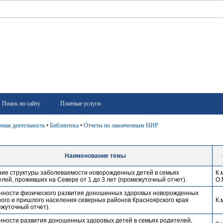
Поиск по сайту
Платные услуги
чная деятельность
•
Библиотека
•
Отчеты по законченным НИР
Наименование темы
ние структуры заболеваемости новорожденных детей в семьях
К.
лей, проживших на Севере от 1 до 3 лет (промежуточный отчет).
О.
нности физического развития доношенных здоровых новорожденных
ого и пришлого населения северных районов Красноярского края
К.
жуточный отчет).
нности развития доношенных здоровых детей в семьях родителей,