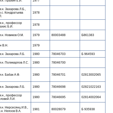
м.н. Прахин Е.И.
1977
м.н. Захарова Л.Б.,
н.с. Кондратьева
1978
П.
м.н., профессор
1978
ахис Б.И.
м.н. Новиков О.М.
1979
80003488
Б861383
н В.Н.
1979
м.н. Захарова Л.Б.
1980
78046703
Б 964593
м.н. Поликарпов Л.С.
1980
78046700
м.н. Бабак А.Ф.
1980
78046701
02813002065
м.н. Захарова Л.Б.
1980
78046698
02821022163
м.н., профессор
1980
78046695
02814002064
ловей Л.И.
м.н. Нерсесянц И.В.,
1981
80028079
Б 935938
м.н. Неязов В.А.