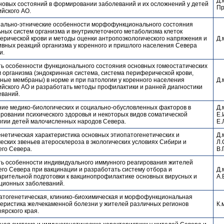
Д.
новых состояний в формировании заболеваний и их осложнений у детей
Пр
йского АО.
нально-этнические особенности морфофункционального состояния
ных систем организма и внутриклеточного метаболизма клеток
ерической крови и методы оценки антропоэкологического напряжения и
Д.
ивных реакций организма у коренного и пришлого населения Севера
и.
ть особенности функционального состояния основных гомеостатических
 организма (эндокринная система, система периферической крови,
ные мембраны) в норме и при патологии у коренного населения
Д.
йского АО и разработать методы профилактики и ранней диагностики
еваний.
ние медико-биологических и социально-обусловленных факторов в
Д.
ровании психического здоровья и некоторых видов соматической
Е.
огии детей малочисленных народов Севера.
Е.
нетическая характеристика основных этиопатогенетических и
Д.
еских звеньев атеросклероза в экологических условиях Сибири и
Л.
его Севера.
В.
ть особенности индивидуального иммунного реагирования жителей
го Севера при вакцинации и разработать систему отбора и
Д.
арительной подготовки к вакцинопрофилактике основных вирусных и
А.
ционных заболеваний.
атогенетическая, клинико-биохимическая и морфофункциональная
теристика желчекаменной болезни у жителей различных регионов
К.
ярского края.