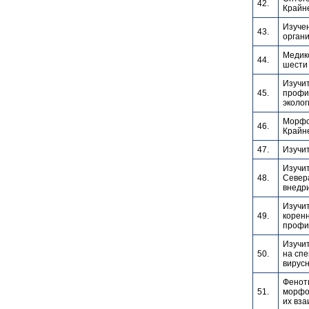
42.
Крайне
Изучен
43.
органи
Медик
44.
шести
Изучи
45.
профи
эколог
Морфо
46.
Крайн
47.
Изучи
Изучи
48.
Севера
внедри
Изучи
49.
коренн
профил
Изучи
50.
на спе
вирус
Феноти
51.
морфо
их вза