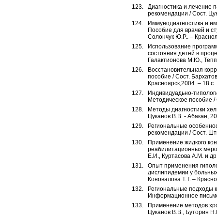
Диагностика и лечение 
рекомендации / Сост. Цук
Иммунодиагностика и им
Пособие для врачей и сту
Солончук Ю.Р.. – Красноя
Использование программ
состояния детей в проце
Галактионова М.Ю., Теппе
Восстановительная корр
пособие / Сост. Бархатов
Красноярск,2004. – 18 с.
Индивидуадьно-типологи
Методическое пособие / С
Методы диагностики хели
Цуканов В.В. - Абакан, 20
Региональные особеннос
рекомендации / Сост. Шты
Применение жидкого ко
реабилитационных мероп
Е.И., Куртасова А.М. и др.
Опыт применения гиполе
дислипидемии у больных
Коновалова Т.Т. – Красно
Региональные подходы к
Информационное письмо / 
Применение методов хро
Цуканов В.В., Буторин Н.