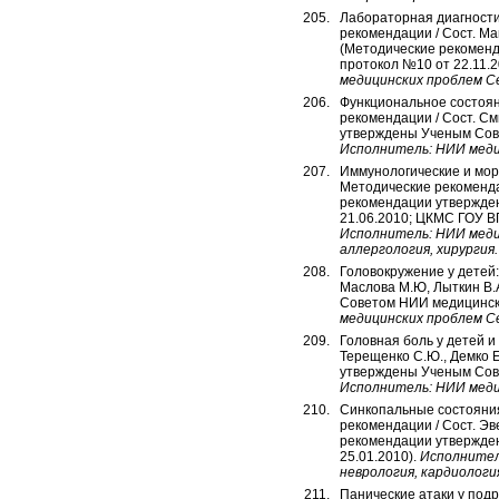
Лабораторная диагности
рекомендации / Сост. Ман
(Методические рекомен
протокол №10 от 22.11.
медицинских проблем С
Функциональное состоян
рекомендации / Сост. См
утверждены Ученым Сове
Исполнитель: НИИ меди
Иммунологические и мор
Методические рекомендац
рекомендации утвержде
21.06.2010; ЦКМС ГОУ ВП
Исполнитель: НИИ меди
аллергология, хирургия.
Головокружение у детей:
Маслова М.Ю, Лыткин В.А
Советом НИИ медицински
медицинских проблем С
Головная боль у детей и
Терещенко С.Ю., Демко Е
утверждены Ученым Сове
Исполнитель: НИИ меди
Синкопальные состояния
рекомендации / Сост. Эве
рекомендации утвержде
25.01.2010).
Исполнител
неврология, кардиологи
Панические атаки у подр