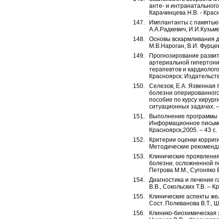
анте- и интранатального
Карачинцева Н.В. - Красно
Имплантанты с памятью 
А.А.Радкевич, И.И.Кузьме
Основы вскармливания де
М.В.Нароган, В.И. Фурцев,
Прогнозирование развит
артериальной гипертони
терапевтов и кардиологов
Красноярск: Издательств
Селезов, Е.А. Язвенная
болезни оперированного 
пособие по курсу хирург
ситуационных задачах. –
Выполнение программы «
Информационное письмо /
Красноярск,2005. – 43 с.
Критерии оценки корриг
Методические рекомендаци
Клинические проявления
болезни, осложненной п
Петрова М.М., Сугоняко Е
Диагностика и лечение 
В.В., Сокольских Т.В. – К
Клинические аспекты же
Сост. Поливанова В.Т., Ш
Клинико-биохимическая х