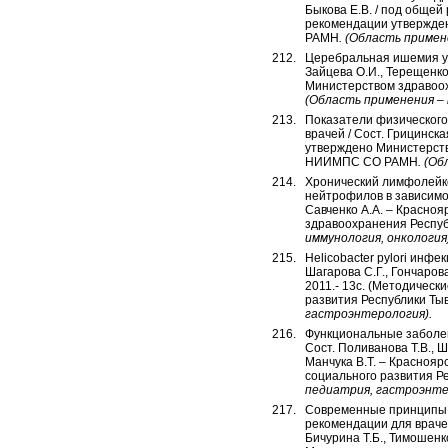
Быкова Е.В. / под общей 
рекомендации утвержде
РАМН
. (
Область примен
Церебральная ишемия у 
Зайцева О.И., Терещенко
Министерством здравоо
(
Область применения –
Показатели физического 
врачей / Сост. Грицинска
утверждено Министерств
НИИМПС СО РАМН
.
(Об
Хронический лимфолейко
нейтрофилов в зависимос
Савченко А.А. – Красноя
здравоохранения Респу
иммунология, онкология)
Helicobacter pylori инф
Шагарова С.Г., Гончаров
2011.- 13с. (Методичес
развития Республики Т
гастроэнтерология).
Функциональные заболев
Сост. Поливанова Т.В., 
Манчука В.Т. – Краснояр
социального развития 
педиатрия, гастроэнте
Современные принципы 
рекомендации для врачей 
Бичурина Т.Б., Тимошенк