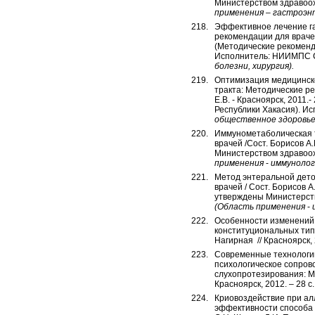
Министерством здравоо
применения –
гастроэнт
Эффективное лечение га
рекомендации для врачей 
(Методические рекоменд
Исполнитель: НИИМПС
болезни, хирургия).
Оптимизация медицинск
тракта: Методические ре
Е.В. - Красноярск, 201
Республики Хакасия). 
общественное здоровье 
Иммунометаболическая т
врачей /Сост. Борисов А.
Министерством здравоо
применения
-
иммунолог
Метод энтеральной дето
врачей / Сост. Борисов А
утверждены Министерст
(
Область применения
-
Особенности изменений 
конституциональных типо
Нагирная // Красноярск, 2
Современные технологии
психологическое сопров
слухопротезирования: Ме
Красноярск, 2012. – 28 с.
Криовоздействие при ал
эффективности способа 