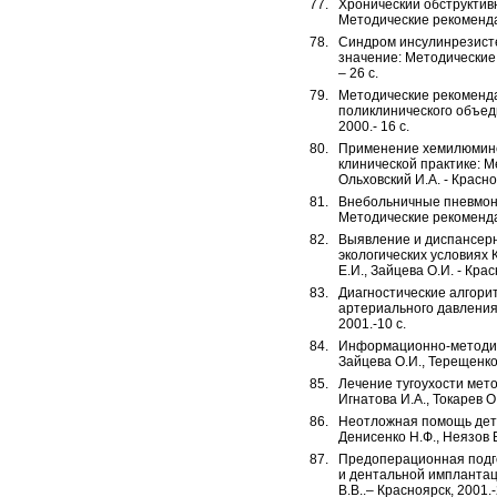
Хронический обструктивн
Методические рекомендаци
Синдром инсулинрезисте
значение: Методические 
– 26 с.
Методические рекоменда
поликлинического объеди
2000.- 16 с.
Применение хемилюминес
клинической практике: М
Ольховский И.А. - Красно
Внебольничные пневмони
Методические рекомендац
Выявление и диспансерн
экологических условиях 
Е.И., Зайцева О.И. - Крас
Диагностические алгори
артериального давления:
2001.-10 с.
Информационно-методиче
Зайцева О.И., Терещенко 
Лечение тугоухости мет
Игнатова И.А., Токарев О.
Неотложная помощь детя
Денисенко Н.Ф., Неязов В.
Предоперационная подго
и дентальной имплантац
В.В..– Красноярск, 2001.-