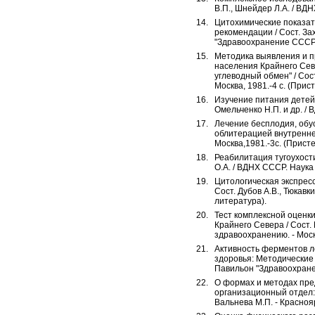
В.П., Шнейдер Л.А. / ВД
Цитохимические показат
рекомендации / Сост. Зах
"Здравоохранение СССР".
Методика выявления и п
населения Крайнего Сев
углеводный обмен" / Сост
Москва, 1981.-4 с. (Прис
Изучение питания детей в
Омельченко Н.П. и др. /
Лечение бесплодия, обу
облитерацией внутренней
Москва,1981.-3с. (Прист
Реабилитация тугоухости
О.А. / ВДНХ СССР. Наука 
Цитологическая экспрес
Сост. Дубов А.В., Тюкавк
литература).
Тест комплексной оценк
Крайнего Севера / Сост. 
здравоохранению. - Моск
Активность ферментов л
здоровья: Методические 
Павильон "Здравоохранен
О формах и методах пре
организационный отдел: 
Вальнева М.П. - Краснояр