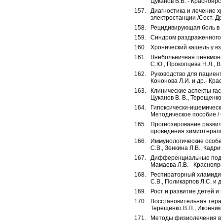
Цуканов В.В. - Красноярск
Диагностика и лечение 
электростанции /Сост. Др
Рецидивирующая боль в жи
Синдром раздраженного к
Хронический кашель у вз
Внебольничная пневмони
С.Ю., Прокопцева Н.Л., В
Руководство для пациен
Кононова Л.И. и др.- Крас
Клинические аспекты гас
Цуканов В. В., Терещенко 
Гипоксически-ишемическ
Методическое пособие / С
Прогнозирование развит
проведения химиотерапии 
Иммунологические особе
С.В., Зенкина Л.В., Кадри
Дифференциальные подхо
Мамаева Л.В. - Красноярс
Респираторный хламидио
С.В., Поликарпов Л.С. и д
Рост и развитие детей и п
Восстановительная тера
Терещенко В.П., Иконнико
Методы физиолечения в 