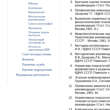
Критерии оценки течени
Юбилеи
рекомендации / Сост. По
Докторские
Профилактика невынашив
Кандидатские
Захарова Т.Г. / ВДНХ СС
Методические
Выявление первичных пр
рекомендации
физиологическим течени
Список монографий
рекомендации / Сост. Со
Препринты
Москва.1981.-8 с.
Сборники трудов
Микробиологическая хара
института
Практические рекомендац
Электронный
СССР". - Москва, 1981.-10
читальный зал
Методика коллективных 
Отчеты по
И.И. / ВДНХ СССР. Павил
законченным НИР
Методические рекоменда
Совет молодых ученых
В.Ф.,Захарова Л.Б., Манчу
Контакты
ВДНХ СССР. Павильон "З
Патентная служба
Нормативы показателей 
морфометрии и раздельно
Научные подразделения
ВДНХ СССР. Павильон «З
Медицинская деятельность
Этапное комбинированно
Грушевская О.А., Ситник
Применение амниона в р
рекомендации / Сост. Си
Москва, 1981.-8с.
Нормативные показатели
течения острого гематог
рекомендации / Сост. Не
Комплексное исследован