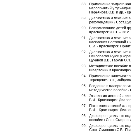
Применение жидкого кон
мероприятий у тубинфици
Перьянова О.В. и др. - Кр
Диагностика и лечение 
рекомендации / Сост.Цука
Вскармливание детей гру
Красноярск,2001. – 38 с.
Диагностика и лечение 
населения Восточной Сиб
С.И. - Красноярск: Принт, 
Диагностика и лечение 
Helicobacter Pylori у к
Цуканов В.В., Гаркун О.Л.
Методическое пособие п
гипертонии в Красноярско
Применение кинезиотера
Терещенко В.П., Зайцева 
Введение в аллергологию
методическое пособие / С
Этиология истиной аллер
В.И.- Красноярск: Диалог
Патогенез истиной аллер
В.И. - Красноярск: Диало
Дифференциальные подхо
пособие / Сост. Смирнова
Дифференциальные подхо
Сост. Смирнова С.В., Пыц