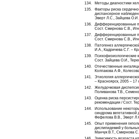
Методы диагностики хелик
Факторы риска сердечно
диспансерное наблюдени
Эверт Л.С., Зайцева О.И.
Дифференцированные под
Сост. Смирнова С.В., Игн
Дифференцированные под
Сост. Смирнова С.В., Игн
Патогенез аллергической
И.А., Кадричева С.Г. – Кр
Психофизиологические к
Сост. Зайцева О.И., Терещ
Отечественные ингаляци
Колпакова А.Ф., Колесова 
Этиология аллергической
– Красноярск, 2005 – 17 
Желудочковая диспепсия 
Поливанова Т.В., Семенов
Оценка риска персистир
рекомендации / Сост. Тер
Использование некоторы
синдрома вегетативной д
Фефелова В.В., Эверт Л.С.
Опыт применения гиполи
дислипидемий у больных
Манчук В.Т., Смирнова С.В
Зависимость возраста к