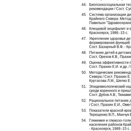
Биопсихосоциальная тео
рекомендации / Сост. Суг
Система организации ди
Крайнего Севера: Методи
Павильон "Здравоохранен
Клещевой энцефалит и ег
Красноярск, 1986.-15 с.
Укрепление здоровья дет
формирования функций з
Сост. Базарный В.Ф. - Кра
Питание детей в детски
Сост. Орехов К.В., Прахин
Оценка эффективности п
Сост. Прахин Е.И. и др. /
Методические рекоменд
Севера / Сост. Прахин Е.
Куртасова Л.М., Шепко Е.
Эпидемиологический над
среди коренного и приш
Сост. Дубов А.В., Тюкавки
Рациональное питание д
/ Сост. Прахин Е.И., Омел
Показатели красной кро
Терещенко В.П., Манчук В.
Гликемия и глюкозо-тол
населения районов Крайн
- Красноярск, 1989.-15 с.