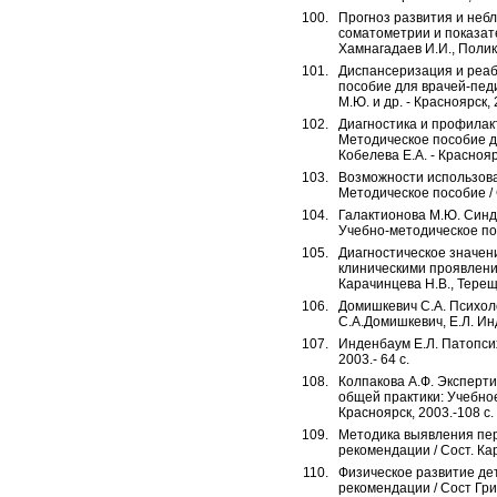
Прогноз развития и неб
соматометрии и показате
Хамнагадаев И.И., Полика
Диспансеризация и реаб
пособие для врачей-педи
М.Ю. и др. - Красноярск, 
Диагностика и профилак
Методическое пособие дл
Кобелева Е.А. - Красноярс
Возможности использова
Методическое пособие / С
Галактионова М.Ю. Синдр
Учебно-методическое пос
Диагностическое значен
клиническими проявлени
Карачинцева Н.В., Терещ
Домишкевич С.А. Психоло
С.А.Домишкевич, Е.Л. Инд
Инденбаум Е.Л. Патопсих
2003.- 64 с.
Колпакова А.Ф. Эксперт
общей практики: Учебное
Красноярск, 2003.-108 с.
Методика выявления пер
рекомендации / Сост. Ка
Физическое развитие дет
рекомендации / Сост Гриц