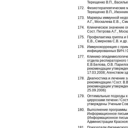
Терещенко В.П., Васильев
Физиотерапевтические м
Терещенко В.П., Иконнико
Маркеры иммунной недос
А.Г., Москалева Е.В.., См
Клиническое значение оп
Сост. Петрова А.Г., Моска
Профилактика гриппа и 
Е.В., Смирнова С.В. и др. 
Иммунокоррекция с прим
инфицированных ВИЧ / Сос
Клинико-эпидемиологиче
отдела респираторного т
Е.В.Белова, О.В. Парилов
рекомендации утвержде
17.03.2008; Агенством 
Диагностика и лечение 
рекомендации / Сост. В.В
рекомендации утвержде
25.09.2006)
Оптимальные подходы к 
циррозами печени / Сост
утверждены Ученым Сове
Выполнение программы «
Информационное письмо /
(Информационное письмо
Администрации Краснояр
Показатели физического 