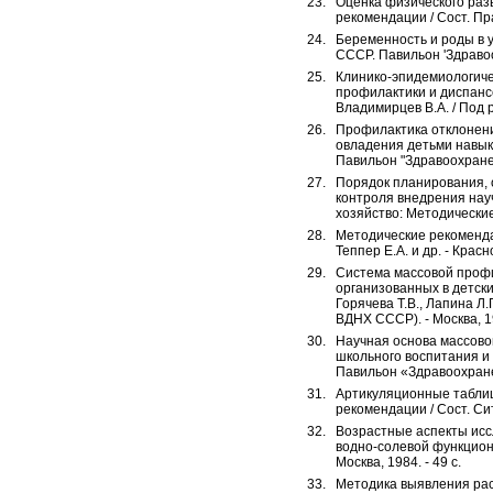
Оценка физического раз
рекомендации / Сост. Пра
Беременность и роды в 
СССР. Павильон 'Здравоо
Клинико-эпидемиологиче
профилактики и диспансе
Владимирцев В.А. / Под ре
Профилактика отклонени
овладения детьми навык
Павильон "Здравоохранен
Порядок планирования, 
контроля внедрения нау
хозяйство: Методические 
Методические рекомендац
Теппер Е.А. и др. - Крас
Система массовой профи
организованных в детски
Горячева Т.В., Лапина Л
ВДНХ СССР). - Москва, 19
Научная основа массово
школьного воспитания и 
Павильон «Здравоохране
Артикуляционные таблиц
рекомендации / Сост. Сит
Возрастные аспекты исс
водно-солевой функциона
Москва, 1984. - 49 с.
Методика выявления рас