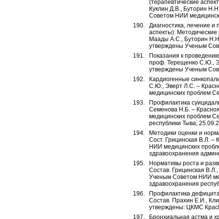
(терапевтические аспект
Куклин Д.В., Буторин Н.
Советом НИИ медицински
Диагностика, лечение и
аспекты): Методические 
Маады А.С., Буторин Н.Н
утверждены Ученым Сове
Показания к проведению
проф. Терещенко С.Ю., Э
утверждены Ученым Сове
Кардиогенные синкопаль
С.Ю., Эверт Л.С. – Крас
медицинских проблем Се
Профилактика суицидаль
Семенова Н.Б. – Красно
медицинских проблем Се
республики Тыва, 25.09.
Методики оценки и норма
Сост. Грицинская В.Л. –
НИИ медицинских пробле
здравоохранения админис
Нормативы роста и разв
Состав. Грицинская В.Л.,
Ученым Советом НИИ мед
здравоохранения республ
Профилактика дефицита 
Состав. Прахин Е.И., Кли
утверждены: ЦКМС КрасГ
Бронхиальная астма и х