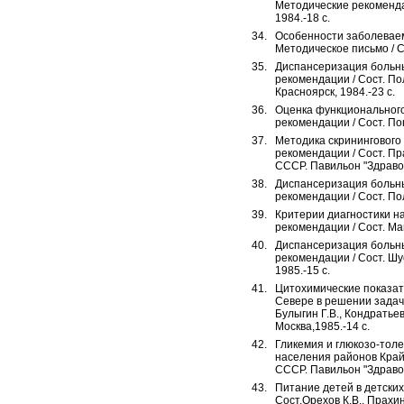
Методические рекомендаци
1984.-18 с.
Особенности заболеваем
Методическое письмо / Со
Диспансеризация больны
рекомендации / Сост. По
Красноярск, 1984.-23 с.
Оценка функционального
рекомендации / Сост. Пон
Методика скринингового
рекомендации / Сост. Пра
СССР. Павильон "Здравоо
Диспансеризация больны
рекомендации / Сост. Пол
Критерии диагностики н
рекомендации / Сост. Ман
Диспансеризация больн
рекомендации / Сост. Шу
1985.-15 с.
Цитохимические показат
Севере в решении задач 
Булыгин Г.В., Кондратье
Москва,1985.-14 с.
Гликемия и глюкозо-тол
населения районов Крайн
СССР. Павильон "Здравоо
Питание детей в детски
Сост.Орехов К.В., Прахин 