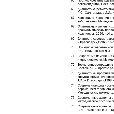
Прогнозирование развит
рекомендации / Сост. Хам
Диагностика ревматизма 
Л.С., Хамнагадаев И.И., К
Критерии отбора лиц дл
заболеваний: Методически
Оптимизация лечения хр
бронхолитических препар
Красноярск, 1996. - 14 с.
Диагностика ревматизма 
– Красноярск,1996. - 16 с
Принципы современной т
Л.С., Пелиновская Л.И. –
Возрастные изменения и
национальности: Методиче
Термо-ринореография в 
Восточно-Сибирского реги
Диагностика, профилакт
хирургическим лечением 
Т.И.. – Красноярск,1998. -
Современная диагностик
поражением головного м
Методические рекомендац
Современные аспекты ра
методическое пособие / С
Современные аспекты пит
В.И., Тимошенко В.Н. – Кр