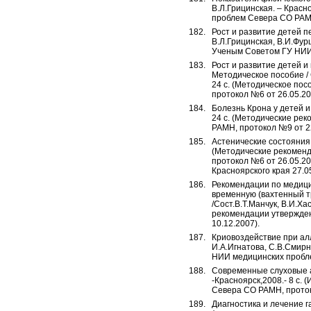
В.Л.Грицинская. – Крас
проблем Севера СО РАМН
Рост и развитие детей п
В.Л.Грицинская, В.И.Фур
Ученым Советом ГУ НИИ 
Рост и развитие детей и
Методическое пособие / 
24 с. (Методическое по
протокол №6 от 26.05.20
Болезнь Крона у детей и
24 с. (Методические р
РАМН, протокол №9 от 2
Астенические состояния 
(Методические рекомен
протокол №6 от 26.05.2
Красноярского края 27.0
Рекомендации по медици
временную (вахтенный т
/Сост.В.Т.Манчук, В.И.Ха
рекомендации утвержде
10.12.2007).
Криовоздействие при ал
И.А.Игнатова, С.В.Смир
НИИ медицинских пробле
Современные слуховые а
-Красноярск,2008.- 8 с
Севера СО РАМН, проток
Диагностика и лечение 