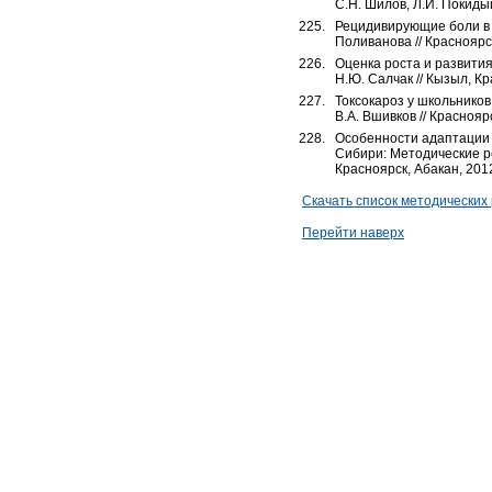
С.Н. Шилов, Л.И. Покидыш
Рецидивирующие боли в ж
Поливанова // Красноярск
Оценка роста и развития
Н.Ю. Салчак // Кызыл, Кр
Токсокароз у школьников
В.А. Вшивков // Красноярс
Особенности адаптации 
Сибири: Методические рек
Красноярск, Абакан, 2012
Скачать список методических
Перейти наверх