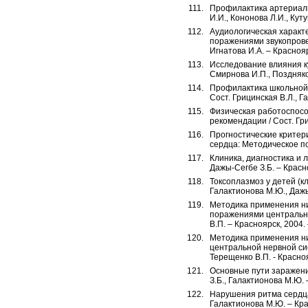
Профилактика артериаль
И.И., Кононова Л.И., Кут
Аудиологическая характ
поражениями звукопровед
Игнатова И.А. – Краснояр
Исследование влияния ку
Смирнова И.П., Поздняков
Профилактика школьной 
Сост. Грицинская В.Л., Г
Физическая работоспосо
рекомендации / Сост. Гри
Прогностические критер
сердца: Методическое пос
Клиника, диагностика и
Дажы-Сегбе З.Б. – Красно
Токсоплазмоз у детей (к
Галактионова М.Ю., Дажы-
Методика применения ни
поражениями центрально
В.П. – Красноярск, 2004. 
Методика применения н
центральной нервной сис
Терещенко В.П. - Краснояр
Основные пути заражени
З.Б., Галактионова М.Ю. –
Нарушения ритма сердца 
Галактионова М.Ю. – Крас