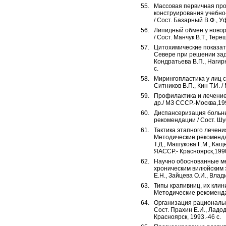
Массовая первичная пр
конструирования учебно
/ Сост. Базарный В.Ф., У
Липидный обмен у новор
/ Сост. Манчук В.Т., Тере
Цитохимические показат
Севере при решении зада
Кондратьева В.П., Нагирн
с.
Мирингопластика у лиц 
Ситников В.П., Кин Т.И. 
Профилактика и лечение 
др./ МЗ СССР.-Москва,19
Диспансеризация больн
рекомендации / Сост. Шу
Тактика этапного лечени
Методические рекомендац
Т.Д., Машукова Г.М., Кащ
ЯАССР.- Красноярск,1990
Научно обоснованные м
хроническим вилюйским 
Е.Н., Зайцева О.И., Влади
Типы крапивниц, их кли
Методические рекомендаци
Организация рациональн
Сост. Прахин Е.И., Ладод
Красноярск, 1993.-46 с.