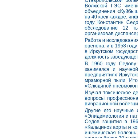
Ставропольской больн
Волжской ГЭС имени
объединения «Куйбыше
на 40 коек каждое, ин
году Константин Сед
обследование 12 ты
организовав диспансе
Работа и исследования
оценена, и в 1958 го
в Иркутском государс
должность заведующего
В 1960 году Седову 
занимался и научной
предприятиях Иркутск
мраморной пыли. Ито
«Слюдяной пневмокон
Изучал токсическое д
вопросы профессиона
вибрационной болезни 
Другие его научные 
«Эпидемиология и пато
Седов защитил в 19
«Кальциноз аорты и ко
ишемическая болезнь 