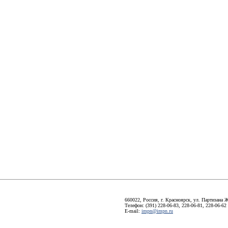
660022, Россия, г. Красноярск, ул. Партизана Ж
Телефон: (391) 228-06-83, 228-06-81, 228-06-62
E-mail:
impn@impn.ru