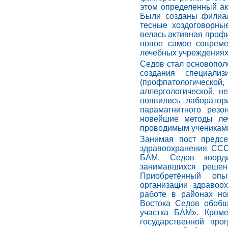
этом определенный ак
Были созданы филиал
тесные хоздоговорны
велась активная профи
новое самое совреме
лечебных учреждениях
Седов стал основопо
создания специали
(профпатологической, 
аллергологической, не
появились лаборатори
парамагнитного резо
новейшие методы ле
проводимым ученикам
Занимая пост предс
здравоохранения ССС
БАМ, Седов коорди
занимавшихся решен
Приобретённый опы
организации здравоо
работе в районах но
Востока Седов обобщ
участка БАМ». Кром
государственной пр