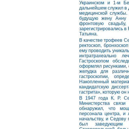
Украинском и 1-м Б
дальнейшем служил в Д
медицинской службы.
будущую жену Анну 
фронтовую свадьбу
зарегистрировались в 
Татьяна.
В качестве трофеев Се
ректоскоп, бронхоско
ему проводить уникал
интратрахеально ле
Гастроскопом обсле
оформлял рисунками, 
желудка для различ
гастроскопии, опре
Накопленный материа
кандидатскую диссерт
гастрита», которую он
В 1947 года К. Р. 
Министерства связи
обнаружил, что мо
персонала центра, и
начальству, и Седову
был заведующим т