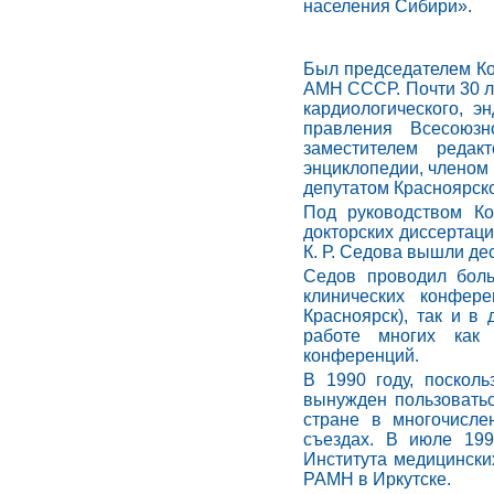
населения Сибири».
Был председателем К
АМН СССР. Почти 30 ле
кардиологического, 
правления Всесоюзн
заместителем редак
энциклопедии, членом
депутатом Красноярско
Под руководством К
докторских диссертаци
К. Р. Седова вышли де
Седов проводил боль
клинических конфере
Красноярск), так и в 
работе многих как 
конференций.
В 1990 году, поскол
вынужден пользоватьс
стране в многочисле
съездах. В июле 199
Института медицинск
РАМН в Иркутске.