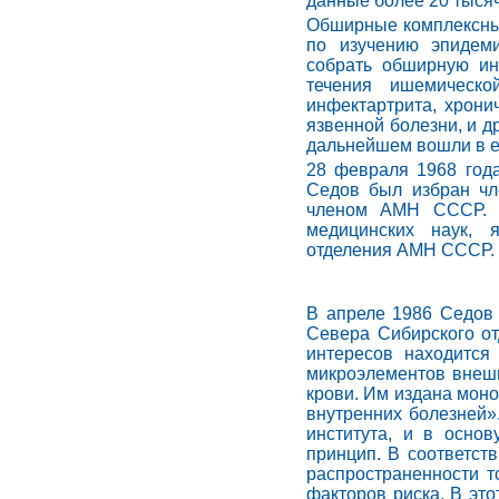
данные более 20 тысяч
Обширные комплексны
по изучению эпидеми
собрать обширную ин
течения ишемическо
инфектартрита, хрони
язвенной болезни, и д
дальнейшем вошли в 
28 февраля 1968 года
Седов был избран чл
членом АМН СССР. Б
медицинских наук, 
отделения АМН СССР.
В апреле 1986 Седов
Севера Сибирского от
интересов находится
микроэлементов внешн
крови. Им издана моно
внутренних болезней»
института, и в осно
принцип. В соответст
распространенности т
факторов риска. В это