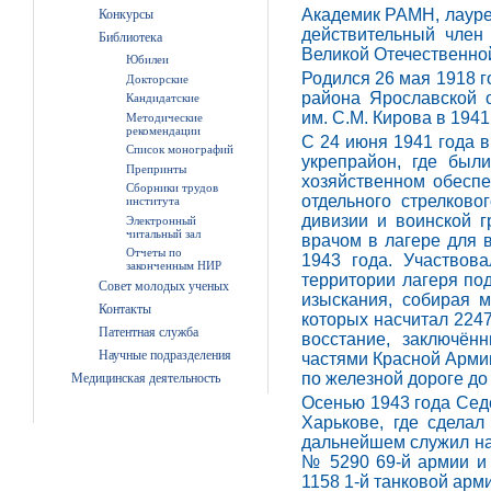
Академик РАМН, лауреа
Конкурсы
действительный член
Библиотека
Великой Отечественно
Юбилеи
Родился 26 мая 1918 г
Докторские
района Ярославской 
Кандидатские
им. С.М. Кирова в 1941
Методические
рекомендации
С 24 июня 1941 года 
Список монографий
укрепрайон, где был
Препринты
хозяйственном обеспе
Сборники трудов
отдельного стрелково
института
дивизии и воинской 
Электронный
читальный зал
врачом в лагере для 
Отчеты по
1943 года. Участвов
законченным НИР
территории лагеря по
Совет молодых ученых
изыскания, собирая 
Контакты
которых насчитал 2247
Патентная служба
восстание, заключён
Научные подразделения
частями Красной Арми
по железной дороге до
Медицинская деятельность
Осенью 1943 года Сед
Харькове, где сдела
дальнейшем служил на
№ 5290 69-й армии и 
1158 1-й танковой арм