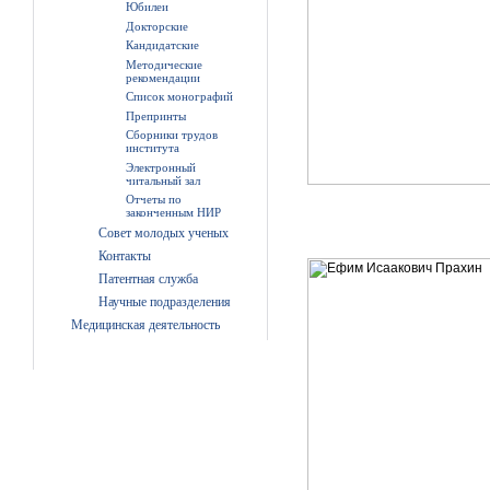
Юбилеи
Докторские
Кандидатские
Методические
рекомендации
Список монографий
Препринты
Сборники трудов
института
Электронный
читальный зал
Отчеты по
законченным НИР
Совет молодых ученых
Контакты
Патентная служба
Научные подразделения
Медицинская деятельность