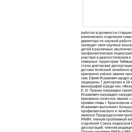
работал в должности старшег
клинического отделения сомат
директора по научной работе
проводит свои научные изыск
детей в различных экологичес
профилактическая педиатрия.
участвуя в диагностическом 
северные территории Таймырск
стала докторская диссертация
детских болезней лечебного 
присвоено учёное звание про
сам, Ефим Исаакович щедро д
защищены 7 докторских и 28 к
монографий (среди них «Физич
Е. И. Прахин награжден сере
Исаакович награжден нагрудн
присвоено почетное звание 
премии главы г. Красноярска 
Исаакович выполняет большую
профилактического и лечебно
являлся Председателем проб
РАМН; членом проблемной ком
отделения Союза педиатров Р
диссертаций; членом редакци
Прахин академик РАЕН и РАЕ.