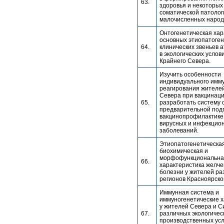
63.
здоровья и некоторых
соматической патолог
малочисленных народ
Онтогенетическая хар
основных этиопатоген
64.
клинических звеньев 
в экологических услов
Крайнего Севера.
Изучить особенности
индивидуального имм
реагирования жителе
Севера при вакцинаци
65.
разработать систему 
предварительной подг
вакцинопрофилактике
вирусных и инфекцио
заболеваний.
Этиопатогенетическая
биохимическая и
морфофункциональна
66.
характеристика желч
болезни у жителей ра
регионов Красноярског
Иммунная система и
иммуногенетические х
у жителей Севера и С
67.
различных экологичес
производственных усл