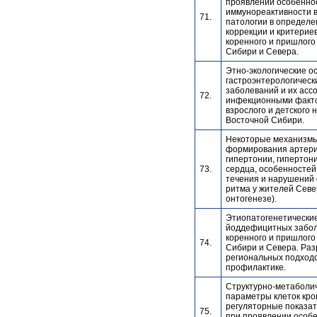
проявлении особенно
иммунореактивности в
71.
патологии в определе
коррекции и критериев
коренного и пришлого
Сибири и Севера.
Этно-экологические о
гастроэнтерологическ
заболеваний и их асс
72.
инфекционными факт
взрослого и детского 
Восточной Сибири.
Некоторые механизм
формирования артер
гипертонии, гипертон
73.
сердца, особенностей
течения и нарушений 
ритма у жителей Севе
онтогенезе).
Этиопатогенетически
йоддефицитных забол
коренного и пришлого
74.
Сибири и Севера. Раз
региональных подходо
профилактике.
Структурно-метаболи
параметры клеток кро
регуляторные показа
75.
при проявлении особ