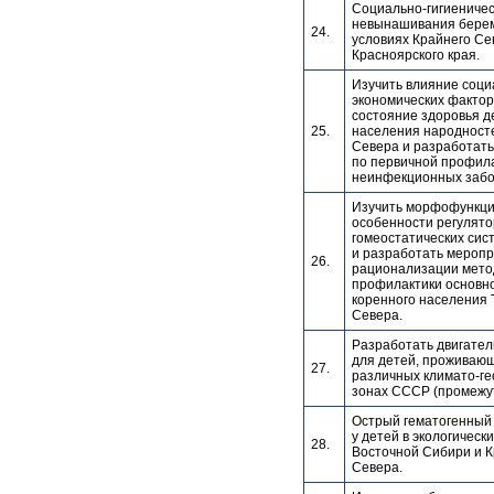
Социально-гигиеничес
невынашивания берем
24.
условиях Крайнего Се
Красноярского края.
Изучить влияние соци
экономических фактор
состояние здоровья д
25.
населения народност
Севера и разработат
по первичной профил
неинфекционных забо
Изучить морфофункц
особенности регулято
гомеостатических сис
и разработать меропр
26.
рационализации мето
профилактики основн
коренного населения 
Севера.
Разработать двигате
для детей, проживающ
27.
различных климато-ге
зонах СССР (промежу
Острый гематогенный
у детей в экологическ
28.
Восточной Сибири и К
Севера.