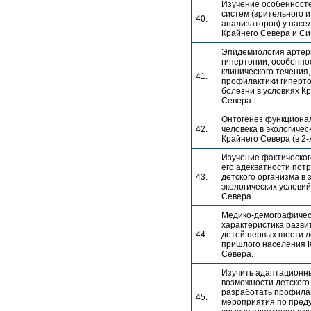
Изучение особенност
систем (зрительного и
40.
анализаторов) у насе
Крайнего Севера и Си
Эпидемиология артер
гипертонии, особенно
клинического течения,
41.
профилактики гиперт
болезни в условиях К
Севера.
Онтогенез функциона
42.
человека в экологичес
Крайнего Севера (в 2-
Изучение фактическог
его адекватности пот
43.
детского организма в 
экологических услови
Севера.
Медико-демографичес
характеристика разви
44.
детей первых шести л
пришлого населения 
Севера.
Изучить адаптационн
возможности детского
разработать профила
45.
мероприятия по пре