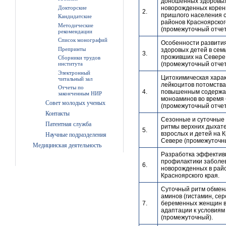
доношенных здоровы
Докторские
новорожденных корен
2.
пришлого населения 
Кандидатские
районов Красноярског
Методические
(промежуточный отчет
рекомендации
Список монографий
Особенности развити
Препринты
здоровых детей в сем
3.
проживших на Севере 
Сборники трудов
института
(промежуточный отчет
Электронный
Цитохимическая хара
читальный зал
лейкоцитов потомства
Отчеты по
4.
повышенным содерж
законченным НИР
моноаминов во время
Совет молодых ученых
(промежуточный отчет
Контакты
Сезонные и суточные
Патентная служба
ритмы верхних дыхате
5.
взрослых и детей на 
Научные подразделения
Севере (промежуточн
Медицинская деятельность
Разработка эффектив
профилактики заболе
6.
новорожденных в рай
Красноярского края.
Суточный ритм обмен
аминов (гистамин, сер
7.
беременных женщин в
адаптации к условиям
(промежуточный).