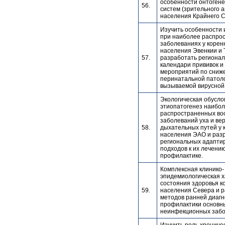
особенности онтоген
56.
систем (зрительного 
населения Крайнего С
Изучить особенности
при наиболее распро
заболеваниях у корен
населения Эвенкии и 
57.
разработать региона
календари прививок и
мероприятий по сниж
перинатальной патоло
вызываемой вирусной
Экологическая обусло
этиопатогенез наибо
распространенных во
заболеваний уха и ве
58.
дыхательных путей у 
населения ЭАО и раз
региональных адапти
подходов к их лечению
профилактике.
Комплексная клинико-
эпидемиологическая х
состояния здоровья к
59.
населения Севера и р
методов ранней диагн
профилактики основн
неинфекционных забо