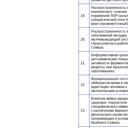
развития детского орг
Распространенность 
клинического течения
19.
поражений ЛОР-орган
субарктической зоне 
края (промежуточный)
Распространенность 
заболеваний желудка 
20.
желчевыводящей сист
г.Красноярска и район
Севера.
Информативная ценн
цитохимических пока
21.
активности ферментов
мокроты при бронхол
заболеваниях.
Функциональное сост
лейкоцитов крови в св
22.
адаптации человека к
экологическим услови
Влияние живых вакцин
здоровья, показатели
специфического иммун
23.
с различными вариан
физического развития
проживающих в услов
Крайнего Севера.