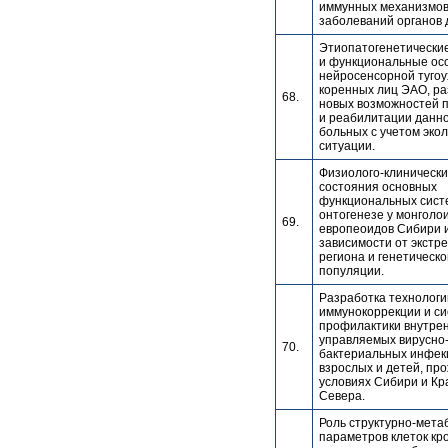
иммунных механизмов
заболеваний органов 
Этиопатогенетические
и функциональные ос
нейросенсорной тугоу
коренных лиц ЭАО, ра
68.
новых возможностей 
и реабилитации данно
больных с учетом эко
ситуации.
Физиолого-клиническ
состояния основных
функциональных сист
онтогенезе у монголо
69.
европеоидов Сибири и
зависимости от экстр
региона и генетическо
популяции.
Разработка технологи
иммунокоррекции и с
профилактики внутрен
управляемых вирусно
70.
бактериальных инфек
взрослых и детей, пр
условиях Сибири и Кр
Севера.
Роль структурно-мета
параметров клеток кро