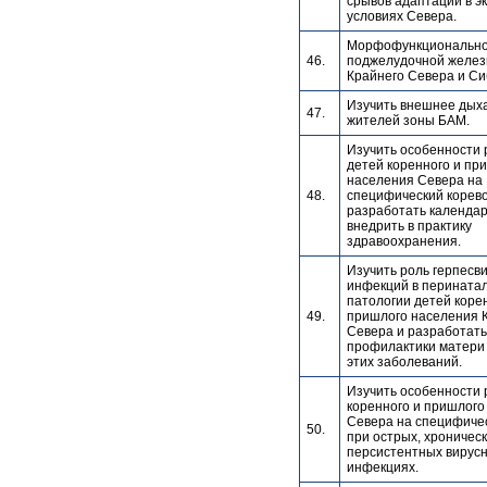
срывов адаптации в э
условиях Севера.
Морфофункционально
46.
поджелудочной желез
Крайнего Севера и Си
Изучить внешнее дыха
47.
жителей зоны БАМ.
Изучить особенности 
детей коренного и пр
населения Севера на
48.
специфический корево
разработать календар
внедрить в практику
здравоохранения.
Изучить роль герпесв
инфекций в перината
патологии детей коре
49.
пришлого населения 
Севера и разработать
профилактики матери 
этих заболеваний.
Изучить особенности 
коренного и пришлого
Севера на специфиче
50.
при острых, хроническ
персистентных вирус
инфекциях.