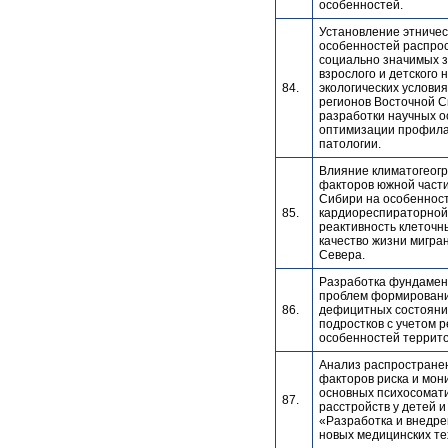
особенностей.
Установление этничес
особенностей распро
социально значимых 
взрослого и детского 
84.
экологических услови
регионов Восточной С
разработки научных о
оптимизации профила
патологии.
Влияние климатогеог
факторов южной част
Сибири на особеннос
85.
кардиореспираторной
реактивность клеточн
качество жизни мигра
Севера.
Разработка фундаме
проблем формировани
86.
дефицитных состояний
подростков с учетом 
особенностей террит
Анализ распростране
факторов риска и мон
основных психосомат
87.
расстройств у детей и
«Разработка и внедре
новых медицинских тех