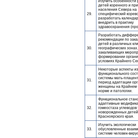
Изучить особенности 
детей коренного и пр
населения Севера на
29.
специфический корево
разработать календар
внедрить в практику
здравоохранения (пр
Разработать диффер
рекомендации по зак
детей в различных кл
30.
географических зонах.
закаливающих меропр
формировании органи
условиях Крайнего Се
Некоторые аспекты и
функционального сос
системы мать-плацент
31.
период адаптации ор
женщины на Крайнем 
норме и патологии.
Функциональное стан
адаптивные модифик
32.
гомеостаза углеводов 
новорожденных детей
Красноярского края.
Изучить экологически
33.
обусловленные взаим
системе человек-вирус