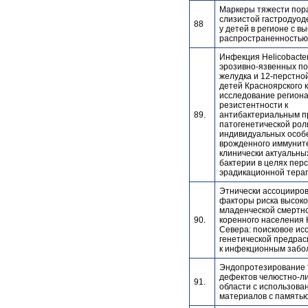
Маркеры тяжести пор
слизистой гастродуо
88
у детей в регионе с в
распространенностью
Инфекция Helicobacter
эрозивно-язвенных п
желудка и 12-перстной
детей Красноярского к
исследование регион
резистентности к
89.
антибактериальным п
патогенетической рол
индивидуальных особ
врожденного иммуните
клинически актуальн
бактерии в целях пер
эрадикационной тера
Этнически ассоцииро
факторы риска высоко
младенческой смертно
90.
коренного населения 
Севера: поисковое ис
генетической предра
к инфекционным забо
Эндопротезирование 
дефектов челюстно-л
91.
области с использова
материалов с память