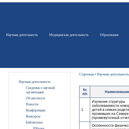
Научная деятельность
Медицинская деятельность
Образование
Стартовая
•
Научная деятельность
Научная деятельность
Сведения о научной
№
Наименовани
организации
п/п
Об институте
Изучение структуры
Новости
заболеваемости ново
1.
детей в семьях родит
Конференции
проживших на Севере 
Конкурсы
(промежуточный отчет
Библиотека
Особенности физичес
Юбилеи