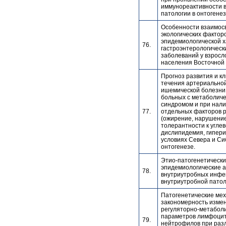
иммунореактивности в
патологии в онтогенез
Особенности взаимосв
экологических факторо
эпидемиологической х
76.
гастроэнтерологическ
заболеваний у взросло
населения Восточной
Прогноз развития и к
течения артериальной
ишемической болезни
больных с метаболич
синдромом и при нал
77.
отдельных факторов 
(ожирение, нарушени
толерантности к угле
дислипидемия, гипери
условиях Севера и Си
онтогенезе.
Этио-патогенетически
эпидемиологические 
78.
внутриутробных инфе
внутриутробной патол
Патогенетические ме
закономерность изме
регуляторно-метабол
параметров лимфоцит
79.
нейтрофилов при раз