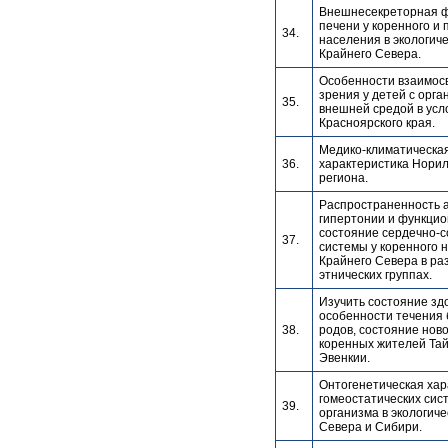
Внешнесекреторная 
печени у коренного и
34.
населения в экологич
Крайнего Севера.
Особенности взаимос
зрения у детей с орга
35.
внешней средой в усл
Красноярского края.
Медико-климатическа
36.
характеристика Норил
региона.
Распространенность 
гипертонии и функци
состояние сердечно-с
37.
системы у коренного 
Крайнего Севера в ра
этнических группах.
Изучить состояние зд
особенности течения
38.
родов, состояние нов
коренных жителей Та
Эвенкии.
Онтогенетическая хар
гомеостатических сис
39.
организма в экологиче
Севера и Сибири.