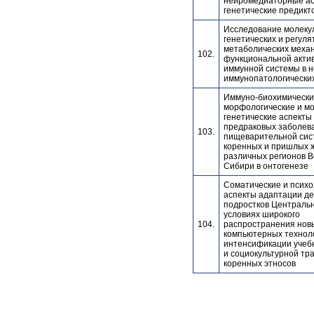
нейромедиаторные ас
генетические предикт
Исследование молеку
генетических и регуля
метаболических меха
102.
функциональной актив
иммунной системы в н
иммунопатологически
Иммуно-биохимически
морфологические и м
генетические аспекты
предраковых заболев
103.
пищеварительной сис
коренных и пришлых 
различных регионов 
Сибири в онтогенезе
Соматические и психо
аспекты адаптации де
подростков Централь
условиях широкого
104.
распространения нов
компьютерных технол
интенсификации учеб
и социокультурной т
коренных этносов