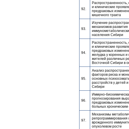
Распространенность,
и клинические проявл
92.
предраковых изменен
кишечного тракта
Изучение распростра
механизмов развития
93.
иммунометаболически
населения Сибири
Распространенность,
и клинические проявл
предраковых изменен
94.
желудка у коренных и
жителей различных р
Восточной Сибири в о
Анализ распростране
факторов риска и мон
95.
основных психосомат
расстройств у детей и
Сибири
Иммуно-биохимическа
прогнозирования выр
96.
предраковых изменени
больных хроническим
Механизмы метаболич
репрограммирования 
97.
врожденного иммунит
опухолевом росте