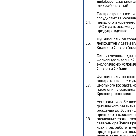
дифференциальной ди
этих заболеваний.
Распространенность 
сосудистых заболева
14.
пришлого и коренного
ТАО и дать рекоменда
предупреждению.
Функциональная хара
15.
лейкоцитов у детей в 
Крайнего Севера (про
Биоритмическая деят
желчевыделительной 
16.
экологических услови
Севера и Сибири.
Функциональное сост
аппарата внешнего ды
17.
школьного возраста к
населения в условиях
Красноярского края.
Установить особенно
физического развития
рождения до 10 лет) 
пришлого населения,
18.
различные сроки в ус
северных районов Кра
края и разработать м
предотвращения ано