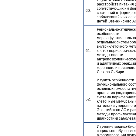
Изучить роль хрониче
расстройств питания 
сопутствующих им фо
60.
состояний в формиро
заболеваний и их осл
детей Эвенкийского А
Регионально-этническ
особенности
морфофункциональног
отдельных систем орг
внутриклеточного ме
61.
клеток периферическо
методы оценки
антропоэкологическо
и адаптивных реакций
коренного и пришлого
Севера Сибири.
Изучить особенности
функционального сос
основных гомеостатич
организма (эндокринн
система периферическ
62.
клеточные мембраны) 
патологии у коренног
Эвенкийского АО и ра
методы профилактики
диагностики заболева
Изучение медико-биол
социально-обусловле
в формировании психи