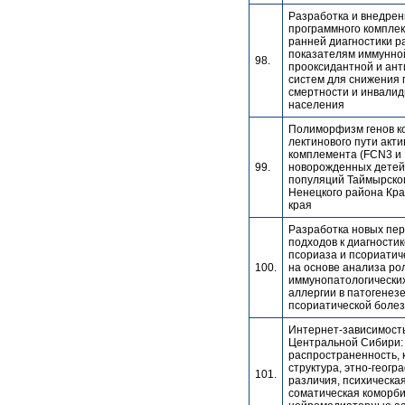
Разработка и внедре
программного комплек
ранней диагностики р
показателям иммунно
98.
прооксидантной и ан
систем для снижения 
смертности и инвали
населения
Полиморфизм генов к
лектинового пути акт
комплемента (FCN3 и 
99.
новорожденных детей
популяций Таймырског
Ненецкого района Кра
края
Разработка новых пе
подходов к диагности
псориаза и псориатич
100.
на основе анализа ро
иммунопатологически
аллергии в патогенез
псориатической боле
Интернет-зависимость
Центральной Сибири:
распространенность, 
структура, этно-геогр
101.
различия, психическая
соматическая коморби