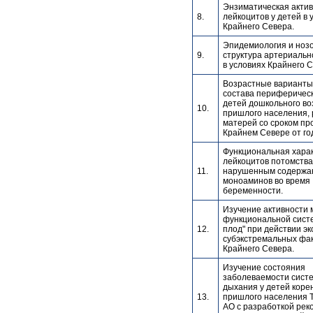
Энзиматическая актив
8.
лейкоцитов у детей в 
Крайнего Севера.
Эпидемиология и ноз
9.
структура артериальн
в условиях Крайнего 
Возрастные варианты
состава периферическ
детей дошкольного во
10.
пришлого населения,
матерей со сроком пр
Крайнем Севере от год
Функциональная хара
лейкоцитов потомства
11.
нарушенным содержа
моноаминов во время
беременности.
Изучение активности
функциональной систе
12.
плод" при действии э
субэкстремальных фа
Крайнего Севера.
Изучение состояния
заболеваемости сист
дыхания у детей коре
13.
пришлого населения 
АО с разработкой рек