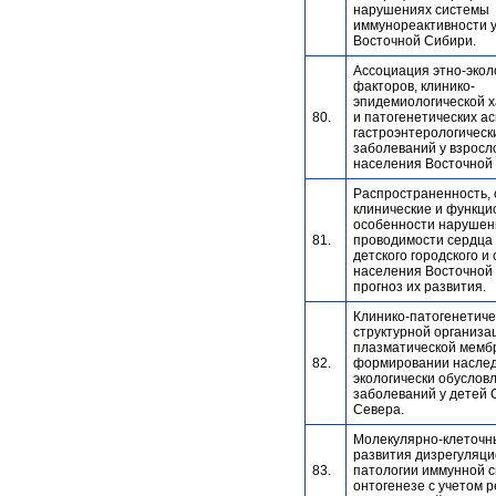
нарушениях системы
иммунореактивности 
Восточной Сибири.
Ассоциация этно-экол
факторов, клинико-
эпидемиологической х
80.
и патогенетических а
гастроэнтерологическ
заболеваний у взросло
населения Восточной
Распространенность, 
клинические и функц
особенности нарушен
81.
проводимости сердца 
детского городского и 
населения Восточной
прогноз их развития.
Клинико-патогенетиче
структурной организа
плазматической мембр
82.
формировании насле
экологически обуслов
заболеваний у детей 
Севера.
Молекулярно-клеточн
развития дизрегуляц
83.
патологии иммунной с
онтогенезе с учетом 