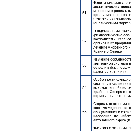
Фенотипическая хара
энергетических проце
морфофункциональны
51.
организма человека н
Севере и их взаимосвя
генетическими маркер
Эпидемиологические и
физиологические осо
воспалительных забо
52.
органов и их профила
лечение у коренного 
Крайнего Севера.
Изучение особенност
зрительной системы н
53.
ее роли в физическом
развитии детей и подр
Особенности функцио
состояния кардиорес
54.
выделительной систе
Крайнего Севера в он
норме и при патологии
Социально-экономичес
система медицинского
55.
обслуживания и состо
населения Эвенкийск
автономного округа (в 
Физиолого-экологичес