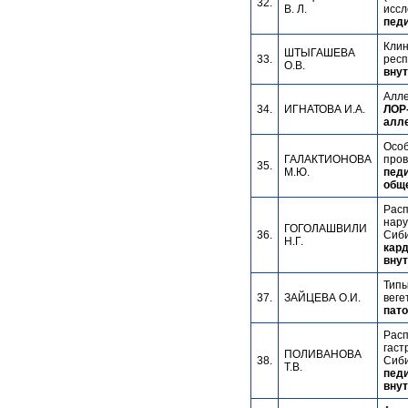
32.
В. Л.
иссл
педи
Клин
ШТЫГАШЕВА
33.
респ
О.В.
внут
Алле
34.
ИГНАТОВА И.А.
ЛОР-
алле
Особ
ГАЛАКТИОНОВА
пров
35.
М.Ю.
педи
обще
Расп
нару
ГОГОЛАШВИЛИ
36.
Сиби
Н.Г.
кард
внут
Типы
37.
ЗАЙЦЕВА О.И.
веге
пато
Расп
гаст
ПОЛИВАНОВА
38.
Сиби
Т.В.
педи
внут