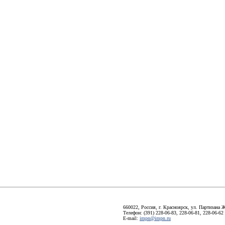
660022, Россия, г. Красноярск, ул. Партизана Ж
Телефон: (391) 228-06-83, 228-06-81, 228-06-62
E-mail:
impn@impn.ru