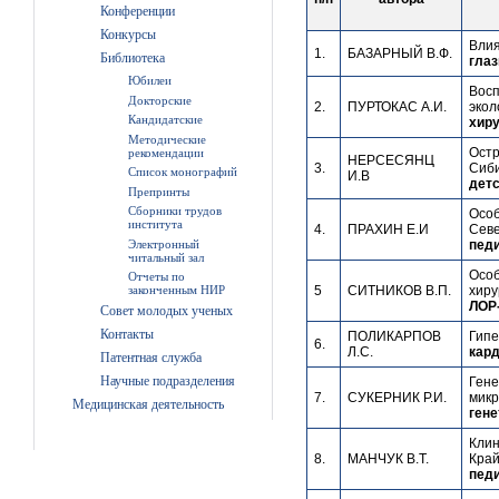
Конференции
Конкурсы
Влия
1.
БАЗАРНЫЙ В.Ф.
Библиотека
глаз
Юбилеи
Восп
Докторские
2.
ПУРТОКАС А.И.
экол
Кандидатские
хиру
Методические
Остр
рекомендации
НЕРСЕСЯНЦ
3.
Сиби
Список монографий
И.В
детс
Препринты
Сборники трудов
Особ
института
4.
ПРАХИН Е.И
Севе
Электронный
педи
читальный зал
Особ
Отчеты по
5
СИТНИКОВ В.П.
хиру
законченным НИР
ЛОР-
Совет молодых ученых
Контакты
ПОЛИКАРПОВ
Гипе
6.
Л.С.
кард
Патентная служба
Научные подразделения
Гене
7.
СУКЕРНИК Р.И.
микр
Медицинская деятельность
гене
Клин
8.
МАНЧУК В.Т.
Край
педи