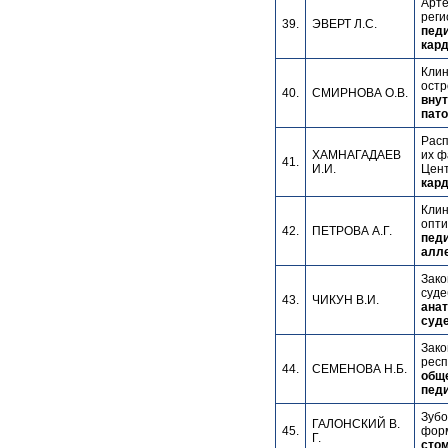
Арте
реги
39.
ЭВЕРТ Л.С.
педи
кард
Клин
остр
40.
СМИРНОВА О.В.
внут
пато
Расп
ХАМНАГАДАЕВ
их ф
41.
И.И.
Цент
кард
Клин
опти
42.
ПЕТРОВА А.Г.
педи
алле
Зако
суде
43.
ЧИКУН В.И.
анат
суде
Зако
респ
44.
СЕМЕНОВА Н.Б.
обще
педи
Зубо
ГАЛОНСКИЙ В.
45.
фор
Г.
стом