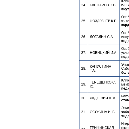
Клин
24.
КАСПАРОВ Э.В.
кишк
внут
Особ
25.
НОЗДРАЧЕВ К.Г.
жите
кард
Особ
26.
ДОГАДИН С.А.
инсу
эндо
Особ
27.
НОВИЦКИЙ И.А.
усло
педи
Эпид
КАПУСТИНА
28.
Сиби
Т.А.
боле
Клин
ТЕРЕЩЕНКО С.
29.
мемб
Ю.
педи
Реко
30.
РАДКЕВИЧ А. А.
стом
Эпид
31.
ОСОКИНА И. В.
забо
эндо
Инди
ГРИЦИНСКАЯ
(сме