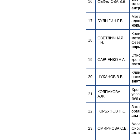
16.
ФЕФЕЛОВА В.В.
гене
антр
Мета
17.
БУЛЫГИН Г.В.
адап
норм
Коли
СВЕТЛИЧНАЯ
мета
18.
Г.Н.
Севе
норм
Этно
19.
САВЧЕНКО А.А.
кров
пато
Клин
20.
ЦУКАНОВ В.В.
насе
внут
Хрон
КОЛПАКОВА
21.
усло
А.Ф.
пуль
Зако
22.
ГОРБУНОВ Н.С.
орга
анат
Алле
23.
СМИРНОВА С.В.
Сиби
алле