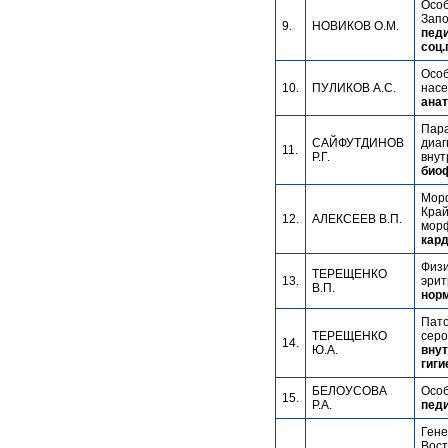
Особ
Запо
9.
НОВИКОВ О.М.
педи
соц.
Особ
10.
ПУЛИКОВ А.С.
насе
анат
Пара
САЙФУТДИНОВ
диаг
11.
Р.Г.
внут
биоф
Морф
Край
12.
АЛЕКСЕЕВ В.П.
морф
кард
Физи
ТЕРЕЩЕНКО
13.
эрит
В.П.
норм
Пато
ТЕРЕЩЕНКО
серо
14.
Ю.А.
внут
гиги
БЕЛОУСОВА
Особ
15.
Р.А.
педи
Гене
Вост