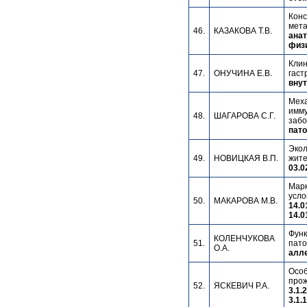
Конс
мета
46.
КАЗАКОВА Т.В.
анат
физи
Клин
47.
ОНУЧИНА Е.В.
гаст
внут
Меха
имму
48.
ШАГАРОВА С.Г.
забо
пато
Экол
49.
НОВИЦКАЯ В.П.
жите
03.0
Марк
усло
50.
МАКАРОВА М.В.
14.0
14.0
Функ
КОЛЕНЧУКОВА
51.
пато
О.А.
алл
Особ
прож
52.
ЯСКЕВИЧ Р.А.
3.1.
3.1.