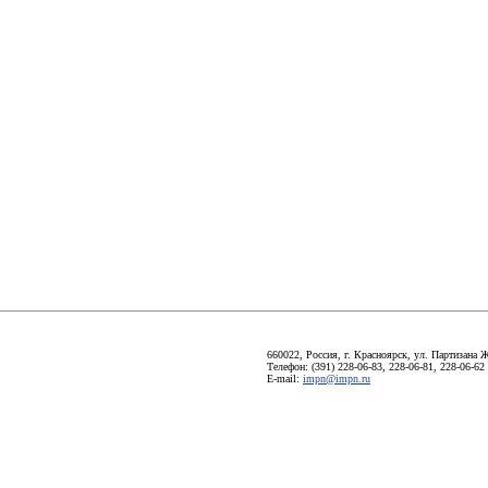
660022, Россия, г. Красноярск, ул. Партизана Ж
Телефон: (391) 228-06-83, 228-06-81, 228-06-62
E-mail:
impn@impn.ru