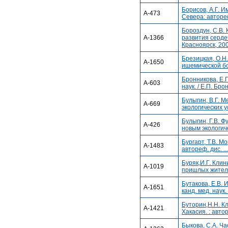
Борисов, А.Г. 
А-473
Севера: автореф. 
Бороздун, С.В.
А-1366
развития сердеч
Красноярск, 2007
Брезицкая, О.Н
А-1650
ишемической боле
Бронникова, Е.П
А-603
наук. / Е.П. Бро
Булыгин, В.Г. 
А-669
экологических ус
Булыгин, Г.В. 
А-426
новым экологичес
Бургарт, Т.В. 
А-1483
автореф. дис. ...
Буряк,И.Г. Кли
А-1019
пришлых жителей 
Бутакова, Е.В. 
А-1651
канд. мед. наук.
Буторин,Н.Н. К
А-1421
Хакасия. : автор
Быкова, С.А. Ч