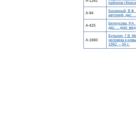
А-1262
районов г.Красно
Базарный, В.Ф.
А-94
автореф. дис. ..
Белоусова, Р.А
А-425
дис. ... докт. ме
Булыгин, Г.В. 
А-1660
человека к новым
1992. – 34 с.