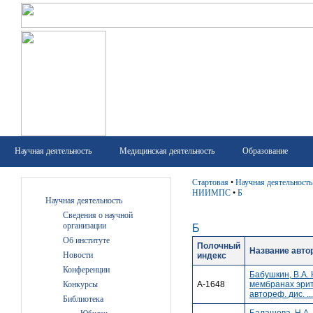
Научная деятельность
Медицинская деятельность
Образование
Стартовая
•
Научная деятельность
НИИМПС
•
Б
Научная деятельность
Сведения о научной
организации
Б
Об институте
Полочный
Название авто
Новости
индекс
Конференции
Бабушкин, В.А.
А-1648
мембранах эрит
Конкурсы
автореф. дис. ..
Библиотека
Балашова, Н.А.