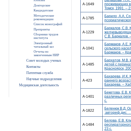
Юбилеи
А-1649
проживающих в р
Докторские
Томск, 1991. – 2
Кандидатские
Методические
Барило, А.А. С
А-1785
рекомендации
псориатического
Список монографий
Баркалов, С.В.
Препринты
А-1229
желчевыводящих 
Сборники трудов
С.В. Баркалов. –
института
Электронный
Бармаков, А.Е.
читальный зал
А-1041
сельского насел
Отчеты по
Бармаков. – Кра
законченным НИР
Бархатов, М.В.
Совет молодых ученых
А-1485
детей с перинат
Контакты
Красноярск, 2008
Патентная служба
Бахарева, И.К.
Научные подразделения
А-423
раннего возраст
Бахарева. – Хаб
Медицинская деятельность
Бекетова, Е.В.
А-1401
различных регион
с.
Беленюк В.Д. О
А-1822
:автореф.дис. …
Белова, Е.В. К
А-1484
респираторного т
23 с.