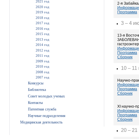
2021 год
2-я Забайк
2020 год
Информацио
Программа
2019 год
2018 год
3 – 4 и
2017 год
2016 год
2015 год
13-я Вост
2013 год
ЗАБОЛЕВАНИ
гастроэнте
2014 год
Информацио
2012 год
Программа
2011 год
Сборник
2009 год
2010 год
10 – 11
2008 год
2007 год
Научно-пр
Конкурсы
Информаци
Программа
Библиотека
Сборник
Совет молодых ученых
Контакты
XI научно
Патентная служба
Информаци
Программа
Научные подразделения
Сборник
Медицинская деятельность
20 – 21