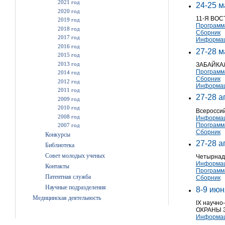
2021 год
24-25 м
2020 год
11-Я ВО
2019 год
Программ
2018 год
Сборник
2017 год
Информац
2016 год
27-28 м
2015 год
2013 год
ЗАБАЙКА
Программ
2014 год
Сборник
2012 год
Информац
2011 год
27-28 а
2009 год
2010 год
Всеросси
2008 год
Информац
Программ
2007 год
Сборник
Конкурсы
27-28 а
Библиотека
Совет молодых ученых
Четырнад
Информац
Контакты
Программ
Патентная служба
Сборник
Научные подразделения
8-9 июн
Медицинская деятельность
IX научн
ОХРАНЫ 
Информац