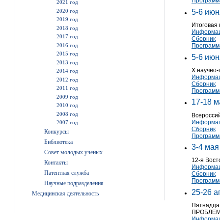
Программ
2021 год
2020 год
5-6 июн
2019 год
Итоговая 
2018 год
Информац
2017 год
Сборник
2016 год
Программ
2015 год
5-6 июн
2013 год
X научно
2014 год
Информац
2012 год
Сборник
2011 год
Программ
2009 год
17-18 м
2010 год
2008 год
Всеросси
Информац
2007 год
Сборник
Конкурсы
Программ
Библиотека
3-4 мая
Совет молодых ученых
12-я Вост
Контакты
Информац
Патентная служба
Сборник
Программ
Научные подразделения
25-26 а
Медицинская деятельность
Пятнадца
ПРОБЛЕ
Информац