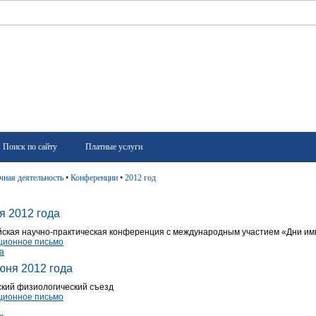
Поиск по сайту
Платные услуги
чная деятельность
•
Конференции
•
2012 год
я 2012 года
йская научно-практическая конференция с международным участием «Дни им
ионное письмо
а
юня 2012 года
ский физиологический съезд
ионное письмо