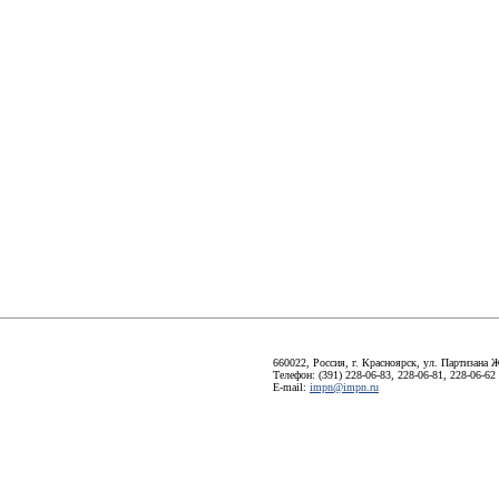
660022, Россия, г. Красноярск, ул. Партизана Ж
Телефон: (391) 228-06-83, 228-06-81, 228-06-62
E-mail:
impn@impn.ru