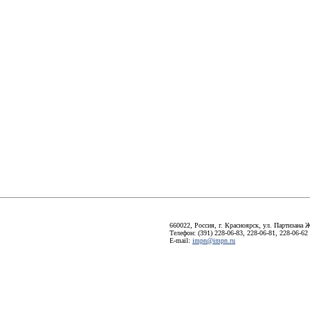
660022, Россия, г. Красноярск, ул. Партизана Ж
Телефон: (391) 228-06-83, 228-06-81, 228-06-62
E-mail:
impn@impn.ru