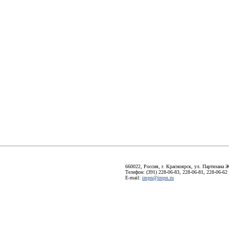
660022, Россия, г. Красноярск, ул. Партизана Ж
Телефон: (391) 228-06-83, 228-06-81, 228-06-62
E-mail:
impn@impn.ru