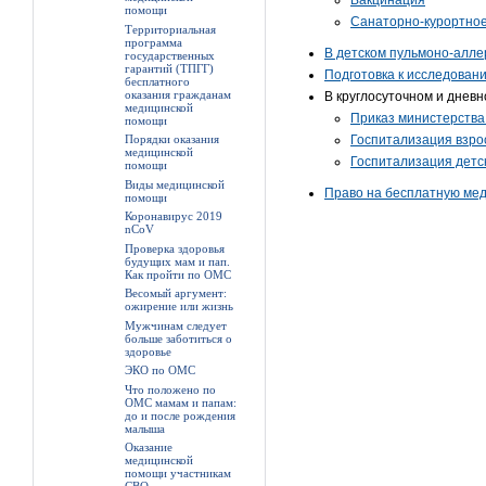
Вакцинация
помощи
Санаторно-курортно
Территориальная
программа
В детском пульмоно-алле
государственных
гарантий (ТПГГ)
Подготовка к исследован
бесплатного
оказания гражданам
В круглосуточном и днев
медицинской
Приказ министерства
помощи
Порядки оказания
Госпитализация взро
медицинской
Госпитализация детс
помощи
Виды медицинской
Право на бесплатную ме
помощи
Коронавирус 2019
nCoV
Проверка здоровья
будущих мам и пап.
Как пройти по ОМС
Весомый аргумент:
ожирение или жизнь
Мужчинам следует
больше заботиться о
здоровье
ЭКО по ОМС
Что положено по
ОМС мамам и папам:
до и после рождения
малыша
Оказание
медицинской
помощи участникам