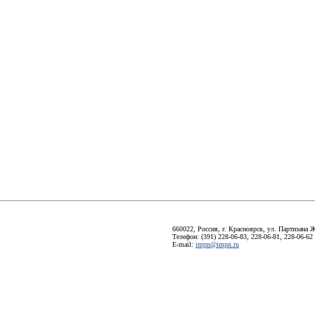
660022, Россия, г. Красноярск, ул. Партизана Ж
Телефон: (391) 228-06-83, 228-06-81, 228-06-62
E-mail:
impn@impn.ru