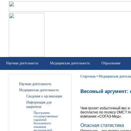
Научная деятельность
Медицинская деятельность
Образование
Стартовая
•
Медицинская деятель
Научная деятельность
Медицинская деятельность
Весомый аргумент: 
Сведения о организации
Информация для
пациентов
Чем грозят избыточный вес и 
бесплатно по полису ОМС? На
Программа
государственных
компании «СОГАЗ-Мед».
гарантий
бесплатного
Опасная статистика
оказания
медицинской
Ожирение – это группа насл