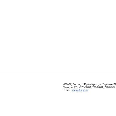
660022, Россия, г. Красноярск, ул. Партизана Ж
Телефон: (391) 228-06-83, 228-06-81, 228-06-62
E-mail:
impn@impn.ru