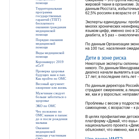
помощи
жировой ткани в организме. З
Территориальная
данным Росстата, избыточные
программа
62,5% россиян в возрасте от 1
государственных
гарантий (ТПГГ)
Эксперты единодушны: пробле
бесплатного
многих хронических неинфекц
оказания гражданам
языком цифр, именно оно в 10
медицинской
помощи
диабета, в 5 раз – онкологич
Порядки оказания
медицинской
По данным Организации эконом
помощи
на 100 тыс. населения ожидае
Виды медицинской
помощи
Дети в зоне риска
Коронавирус 2019
Некоторые эксперты склонны
nCoV
никого. По данным Минздрава 
Проверка здоровья
диагноз начали выявлять в ше
будущих мам и пап.
17 лет, в последние пять лет
Как пройти по ОМС
Весомый аргумент:
По данным директора Российс
ожирение или жизнь
страдают ожирением, а лишний
Мужчинам следует
же, как и у взрослых: неправ
больше заботиться о
здоровье
Проблемы с весом у подростк
ЭКО по ОМС
самооценки, с возрастом – к
Что положено по
ОМС мамам и папам:
В целях профилактики детск
до и после рождения
платформу «Думай, что ешь» 
малыша
национального проекта «Демо
Оказание
объясняют, что именно, как и
медицинской
помощи участникам