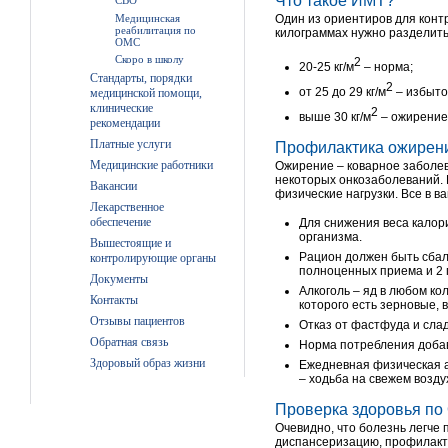
Что такое ИМТ?
СВО
Медицинская
Один из ориентиров для контр
реабилитация по
килограммах нужно разделить 
ОМС
Скоро в школу
2
20-25 кг/м
– норма;
Стандарты, порядки
2
от 25 до 29 кг/м
– избыто
медицинской помощи,
клинические
2
выше 30 кг/м
– ожирение
рекомендации
Платные услуги
Профилактика ожирен
Медицинские работники
Ожирение – коварное заболев
некоторых онкозаболеваний. 
Вакансии
физические нагрузки. Все в ва
Лекарственное
обеспечение
Для снижения веса калор
организма.
Вышестоящие и
Рацион должен быть сбала
контролирующие органы
полноценных приема и 2 
Документы
Алкоголь – яд в любом ко
Контакты
которого есть зерновые,
Отзывы пациентов
Отказ от фастфуда и сла
Обратная связь
Норма потребления добавл
Здоровый образ жизни
Ежедневная физическая а
– ходьба на свежем возду
Проверка здоровья п
Очевидно, что болезнь легче 
диспансеризацию, профилакти