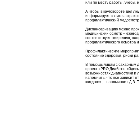
или по месту работы, учебы,
А чтобы в круговороте дел л
информирует своих застрахо
профилактический медосмотр
Диспансеризацию можно проход
медицинский осмотр – ежегодн
соответствует ожирению, пац
профилактического осмотра и
Профилактические мероприят
состояние здоровья, риски р
В помощь лицам с сахарным 
проект «PRO.Диабет». «Здесь
возможностях диагностики и л
напомнить, что все зависит от
каждого», – напоминает Д.В.