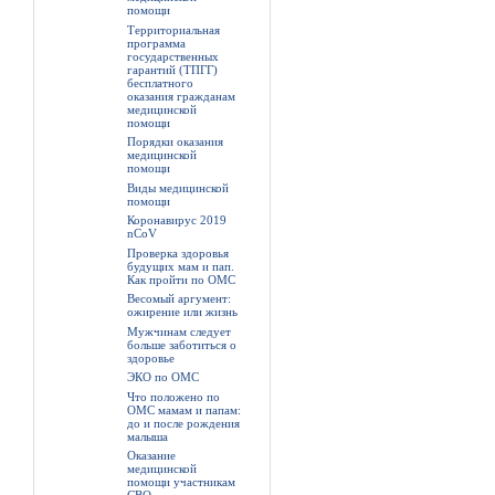
помощи
Территориальная
программа
государственных
гарантий (ТПГГ)
бесплатного
оказания гражданам
медицинской
помощи
Порядки оказания
медицинской
помощи
Виды медицинской
помощи
Коронавирус 2019
nCoV
Проверка здоровья
будущих мам и пап.
Как пройти по ОМС
Весомый аргумент:
ожирение или жизнь
Мужчинам следует
больше заботиться о
здоровье
ЭКО по ОМС
Что положено по
ОМС мамам и папам:
до и после рождения
малыша
Оказание
медицинской
помощи участникам