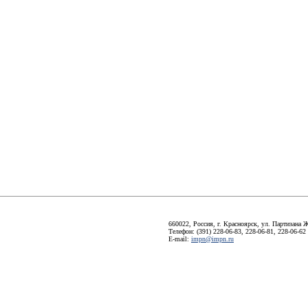
660022, Россия, г. Красноярск, ул. Партизана Ж
Телефон: (391) 228-06-83, 228-06-81, 228-06-62
E-mail:
impn@impn.ru