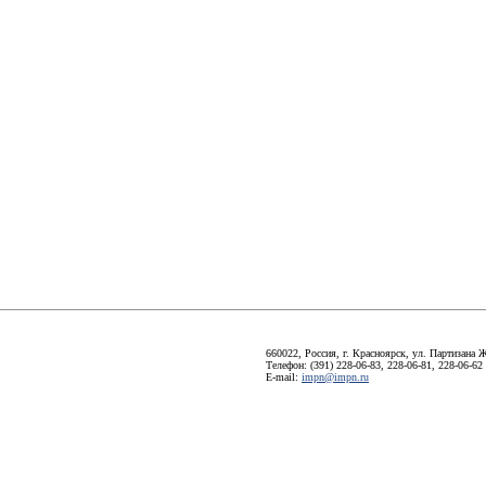
660022, Россия, г. Красноярск, ул. Партизана Ж
Телефон: (391) 228-06-83, 228-06-81, 228-06-62
E-mail:
impn@impn.ru