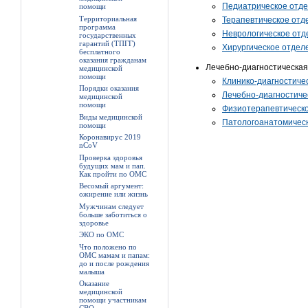
Педиатрическое отд
помощи
Территориальная
Терапевтическое отд
программа
Неврологическое отд
государственных
гарантий (ТПГГ)
Хирургическое отдел
бесплатного
оказания гражданам
Лечебно-диагностическа
медицинской
помощи
Клинико-диагностиче
Порядки оказания
Лечебно-диагностиче
медицинской
помощи
Физиотерапевтическ
Виды медицинской
Патологоанатомичес
помощи
Коронавирус 2019
nCoV
Проверка здоровья
будущих мам и пап.
Как пройти по ОМС
Весомый аргумент:
ожирение или жизнь
Мужчинам следует
больше заботиться о
здоровье
ЭКО по ОМС
Что положено по
ОМС мамам и папам:
до и после рождения
малыша
Оказание
медицинской
помощи участникам